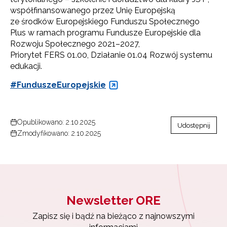
Zapisz się i bądź na bieżąco z najnowszymi
współfinansowanego przez Unię Europejską
informacjami
ze środków Europejskiego Funduszu Społecznego
o szkoleniach i programach.
Plus w ramach programu Fundusze Europejskie dla
Adres e-mail:
Rozwoju Społecznego 2021–2027,
Priorytet FERS 01.00, Działanie 01.04 Rozwój systemu
edukacji.
Wyrażam zgodę na przetwarzanie moich danych
#FunduszeEuropejskie
osobowych przez ORE w celach marketingowych.
Zapisuję się
Opublikowano: 2.10.2025
Udostępnij
Zmodyfikowano: 2.10.2025
Newsletter ORE
Zapisz się i bądź na bieżąco z najnowszymi