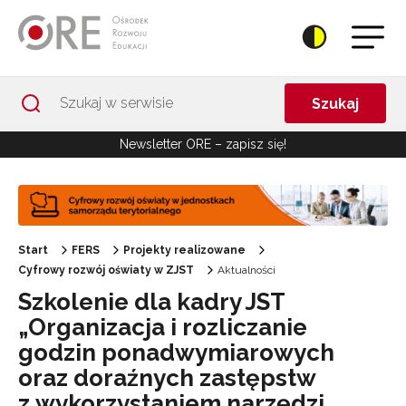
Przejdź do Nawigacji
Przejdź do stopki
Przejdź do treści artykułu
Szukaj
Newsletter ORE – zapisz się!
Start
FERS
Projekty realizowane
Cyfrowy rozwój oświaty w ZJST
Aktualności
Szkolenie dla kadry JST
„Organizacja i rozliczanie
godzin ponadwymiarowych
oraz doraźnych zastępstw
z wykorzystaniem narzędzi