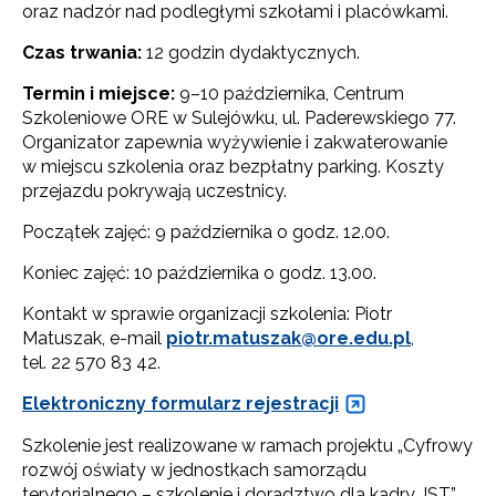
oraz nadzór nad podległymi szkołami i placówkami.
Czas trwania:
12 godzin dydaktycznych.
Termin i miejsce:
9–10 października, Centrum
Szkoleniowe ORE w Sulejówku, ul. Paderewskiego 77.
Organizator zapewnia wyżywienie i zakwaterowanie
w miejscu szkolenia oraz bezpłatny parking. Koszty
przejazdu pokrywają uczestnicy.
Początek zajęć: 9 października o godz. 12.00.
Koniec zajęć: 10 października o godz. 13.00.
Kontakt w sprawie organizacji szkolenia: Piotr
Matuszak, e-mail
piotr.matuszak@ore.edu.pl
,
tel. 22 570 83 42.
Elektroniczny formularz rejestracji
Szkolenie jest realizowane w ramach projektu „Cyfrowy
Newsletter ORE
rozwój oświaty w jednostkach samorządu
terytorialnego – szkolenie i doradztwo dla kadry JST”,