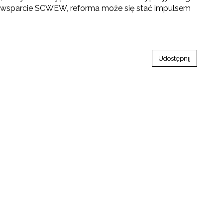
e wsparcie SCWEW, reforma może się stać impulsem
Udostępnij
towo-językowego (CLIL)"