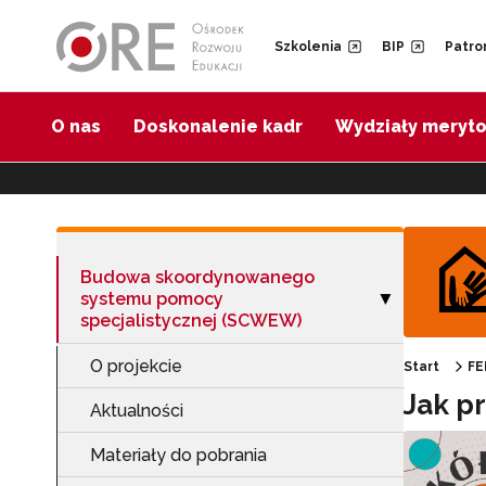
Przejdź do Nawigacji
Przejdź do stopki
Przejdź do treści artykułu
Szkolenia
BIP
Patro
O nas
Doskonalenie kadr
Wydziały meryt
Budowa skoordynowanego
systemu pomocy
Zwiń sekcję "B
▶
specjalistycznej (SCWEW)
O projekcie
Start
FE
Jak p
Aktualności
Materiały do pobrania