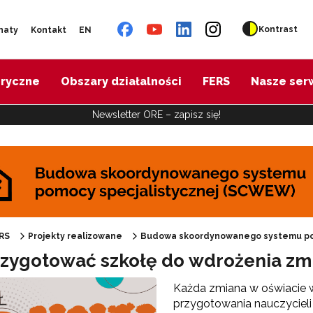
Kontrast
naty
Kontakt
EN
oryczne
Obszary działalności
FERS
Nasze ser
Newsletter ORE – zapisz się!
udowa skoordynowanego systemu pomocy specjalistycznej (SCWEW)"
RS
Projekty realizowane
Budowa skoordynowanego systemu po
rzygotować szkołę do wdrożenia z
Każda zmiana w oświacie w
przygotowania nauczyciel