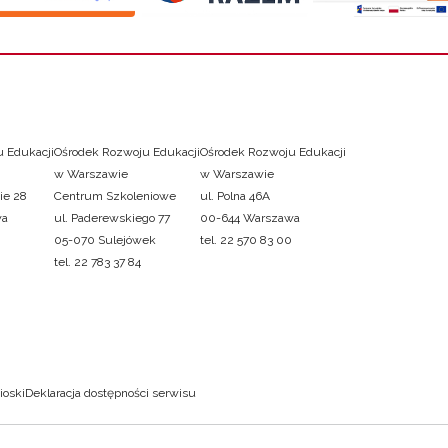
 Edukacji
Ośrodek Rozwoju Edukacji
Ośrodek Rozwoju Edukacji
w Warszawie
w Warszawie
ie 28
Centrum Szkoleniowe
ul. Polna 46A
wa
ul. Paderewskiego 77
00-644 Warszawa
05-070 Sulejówek
tel. 22 570 83 00
tel. 22 783 37 84
ioski
Deklaracja dostępności serwisu