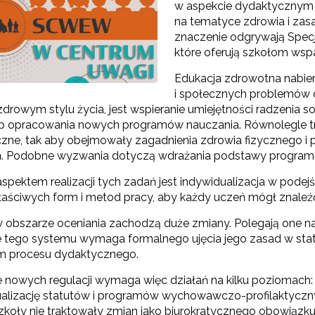
w aspekcie dydaktycznym 
na tematyce zdrowia i zas
znaczenie odgrywają Specj
które oferują szkołom wspa
Edukacja zdrowotna nabie
i społecznych problemów d
drowym stylu życia, jest wspieranie umiejętności radzenia s
Konkurs grantowy edycja V"
b opracowania nowych programów nauczania. Równolegle 
czne, tak aby obejmowały zagadnienia zdrowia fizycznego i ps
Konkurs grantowy edycja IV"
ń. Podobne wyzwania dotyczą wdrażania podstawy program
ektem realizacji tych zadań jest indywidualizacja w podejśc
Konkurs grantowy edycja III"
aściwych form i metod pracy, aby każdy uczeń mógł znaleźć
Konkurs grantowy edycja II"
 obszarze oceniania zachodzą duże zmiany. Polegają one na 
 tego systemu wymaga formalnego ujęcia jego zasad w statuc
Konkurs grantowy edycja I"
m procesu dydaktycznego.
 nowych regulacji wymaga więc działań na kilku poziomach:
ualizację statutów i programów wychowawczo-profilaktyczny
Cyfrowy rozwój oświaty w ZJST"
szkoły nie traktowały zmian jako biurokratycznego obowiązku