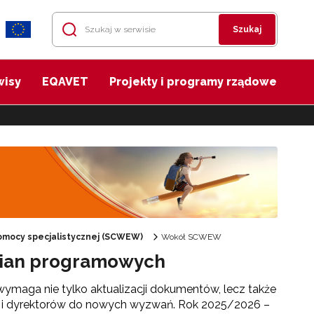
Szukaj
wisy
EQAVET
Projekty i programy rządowe
mocy specjalistycznej (SCWEW)
Wokół SCWEW
mian programowych
ymaga nie tylko aktualizacji dokumentów, lecz także
i i dyrektorów do nowych wyzwań. Rok 2025/2026 –