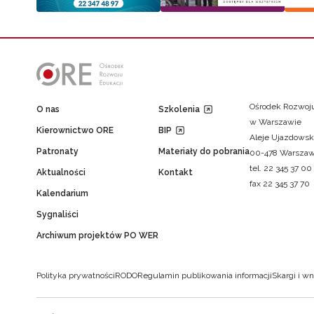
Ośrodek Rozwoju
O nas
Szkolenia
w Warszawie
Kierownictwo ORE
BIP
Aleje Ujazdowsk
Patronaty
Materiały do pobrania
00-478 Warsza
tel. 22 345 37 00
Aktualności
Kontakt
fax 22 345 37 70
Kalendarium
Sygnaliści
Archiwum projektów PO WER
Polityka prywatności
RODO
Regulamin publikowania informacji
Skargi i wn