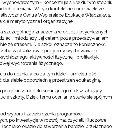
i wychowawczym – koncentruje się w dużym stopniu
adach oceniania. W tym kontekście coraz większe
alistyczne Centra Wspierające Edukację Włączającą,
rcie merytoryczne i organizacyjne.
ra szczególnego znaczenia w obliczu psychicznych
zieci i młodzieży. Jej celem, poza przekazywaniem
obie ze stresem. Dla szkół oznacza to konieczność
trzeba zaktualizować programy wychowawczo-
ychicznego, aktywności fizycznej i profilaktyki
owej wychowania fizycznego.
iu do ucznia, a co za tym idzie – umiejętność
 dla siebie odpowiednią przestrzeń edukacyjną.
przejściu z modelu sumującego na kształtujący.
ie szkoły. Dzięki temu ocenianie stanie się spójnym
 od wyboru i zatwierdzenia programów,
ch, po inwestycję w rozwój nauczycieli. Kluczowe
, lecz jako okazję do stworzenia bardziej przyjaznego