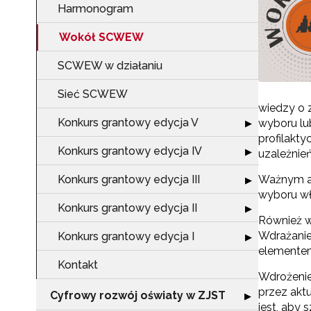
Harmonogram
Wokół SCWEW
SCWEW w działaniu
Sieć SCWEW
wiedzy o z
Konkurs grantowy edycja V
Rozwiń sekcję "
wyboru lu
▶
profilakty
Konkurs grantowy edycja IV
Rozwiń sekcję "
▶
uzależnie
Konkurs grantowy edycja III
Ważnym asp
Rozwiń sekcję "
▶
wyboru wł
Konkurs grantowy edycja II
Rozwiń sekcję "
▶
Również w
Wdrażanie
Konkurs grantowy edycja I
Rozwiń sekcję "
▶
elemente
Kontakt
Wdrożenie
przez akt
Cyfrowy rozwój oświaty w ZJST
Rozwiń sekcję "
▶
jest, aby 