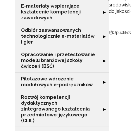
środowisk
E-materiały wspierające
do jakośc
kształcenie kompetencji
Rozwiń sekcję "
▶
zawodowych
Odbiór zaawansowanych
Opublikow
technologicznie e-materiałów
Rozwiń sekcję "
▶
i gier
Opracowanie i przetestowanie
modelu branżowej szkoły
Rozwiń sekcję "
▶
ćwiczeń (BSĆ)
Pilotażowe wdrożenie
Rozwiń sekcję 
▶
modułowych e-podręczników
Rozwój kompetencji
dydaktycznych
zintegrowanego kształcenia
Rozwiń sekcję 
▶
przedmiotowo-językowego
N
(CLIL)
Zap