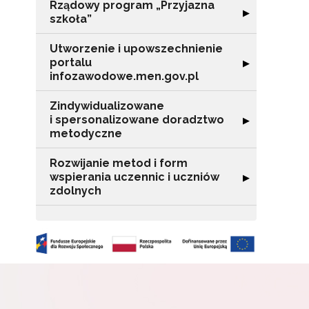
Rządowy program „Przyjazna
o s
Rozwiń sekcję "
▶
szkoła”
Adr
Utworzenie i upowszechnienie
portalu
Rozwiń sekcję "
▶
infozawodowe.men.gov.pl
W
cel
Zindywidualizowane
i spersonalizowane doradztwo
Rozwiń sekcję 
▶
metodyczne
Rozwijanie metod i form
wspierania uczennic i uczniów
Rozwiń sekcję "
▶
zdolnych