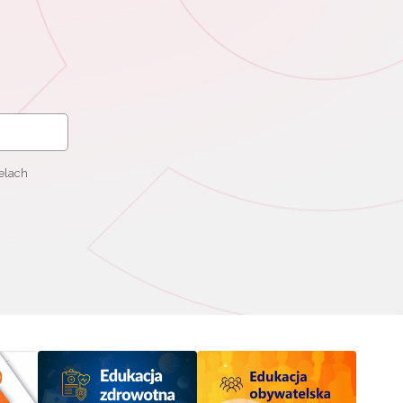
elach