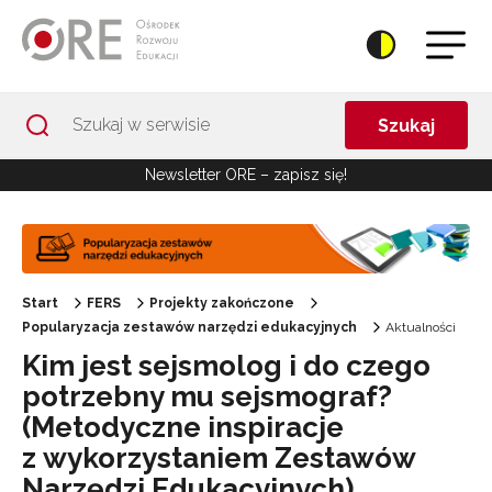
Przejdź do Nawigacji
Przejdź do stopki
Przejdź do treści artykułu
Szukaj
Newsletter ORE – zapisz się!
Start
FERS
Projekty zakończone
Popularyzacja zestawów narzędzi edukacyjnych
Aktualności
Kim jest sejsmolog i do czego
potrzebny mu sejsmograf?
(Metodyczne inspiracje
z wykorzystaniem Zestawów
Narzędzi Edukacyjnych)