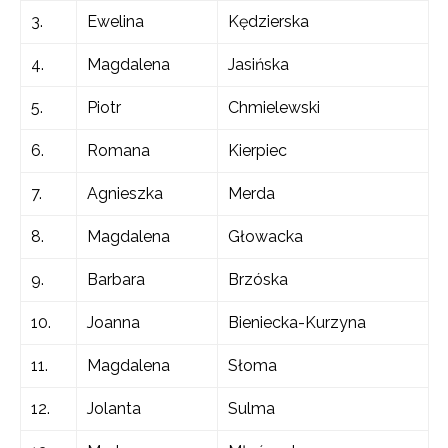
3.
Ewelina
Kędzierska
4.
Magdalena
Jasińska
5.
Piotr
Chmielewski
6.
Romana
Kierpiec
7.
Agnieszka
Merda
8.
Magdalena
Głowacka
9.
Barbara
Brzóska
10.
Joanna
Bieniecka-Kurzyna
11.
Magdalena
Słoma
12.
Jolanta
Sulma