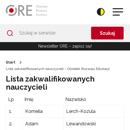
Przejdź do Nawigacji
Przejdź do stopki
Przejdź do treści artykułu
Szukaj
Newsletter ORE – zapisz się!
Start
Lista zakwalifikowanych nauczycieli – Ośrodek Rozwoju Edukacji
Lista zakwalifikowanych
nauczycieli
Lp
Imię
Nazwisko
1.
Kornelia
Lerch-Kozula
2.
Adam
Lewandowski