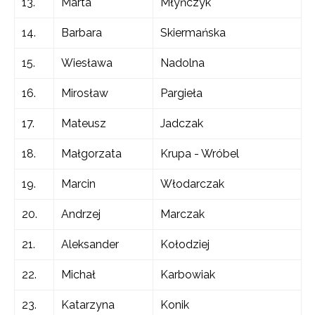
13.
Marta
Młyńczyk
14.
Barbara
Skiermańska
15.
Wiesława
Nadolna
16.
Mirosław
Pargieła
17.
Mateusz
Jadczak
18.
Małgorzata
Krupa - Wróbel
19.
Marcin
Włodarczak
20.
Andrzej
Marczak
21.
Aleksander
Kołodziej
22.
Michał
Karbowiak
23.
Katarzyna
Konik