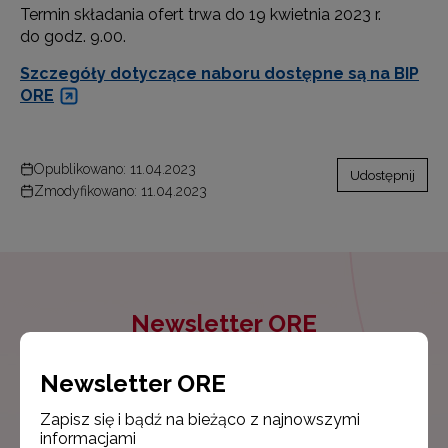
Termin składania ofert trwa do 19 kwietnia 2023 r.
do godz. 9.00.
Szczegóły dotyczące naboru dostępne są na BIP
ORE
Opublikowano: 11.04.2023
Udostępnij
Zmodyfikowano: 11.04.2023
Newsletter ORE
Zapisz się i bądź na bieżąco z najnowszymi
informacjami
Newsletter ORE
o szkoleniach i programach.
Zapisz się i bądź na bieżąco z najnowszymi
informacjami
Adres e-mail: