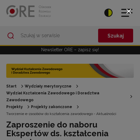
Przejdź do Nawigacji
Przejdź do stopki
Przejdź do treści artykułu
Szukaj
Newsletter ORE – zapisz się!
Start
Wydziały merytoryczne
Wydział Kształcenia Zawodowego i Doradztwa
Zawodowego
Projekty
Projekty zakończone
Tworzenie e-zasobów do kształcenia zawodowego - Aktualności
Zaproszenie do naboru
Ekspertów ds. kształcenia