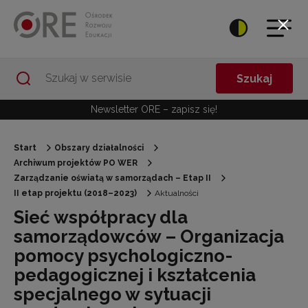
Przejdź do Nawigacji
Przejdź do stopki
Przejdź do treści artykułu
Szukaj
Newsletter ORE – zapisz się!
Start
Obszary działalności
Archiwum projektów PO WER
Zarządzanie oświatą w samorządach – Etap II
II etap projektu (2018–2023)
Aktualności
Sieć współpracy dla
samorządowców – Organizacja
pomocy psychologiczno-
pedagogicznej i kształcenia
specjalnego w sytuacji