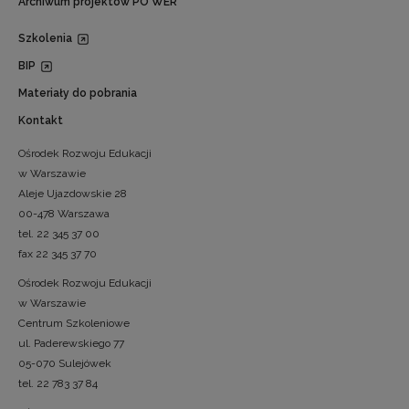
Archiwum projektów PO WER
Szkolenia
BIP
Materiały do pobrania
Kontakt
Ośrodek Rozwoju Edukacji
w Warszawie
Aleje Ujazdowskie 28
00-478 Warszawa
tel. 22 345 37 00
fax 22 345 37 70
Ośrodek Rozwoju Edukacji
w Warszawie
Centrum Szkoleniowe
ul. Paderewskiego 77
05-070 Sulejówek
tel. 22 783 37 84