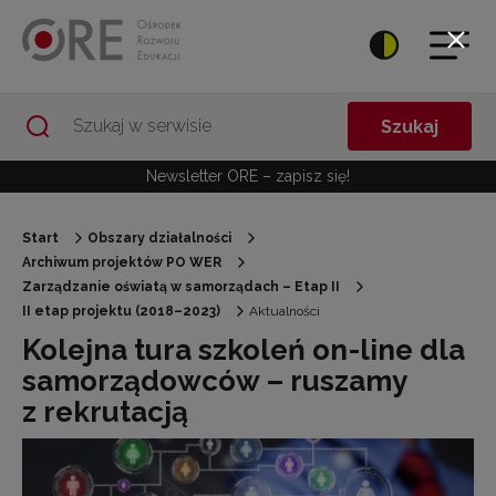
Przejdź do Nawigacji
Przejdź do stopki
Przejdź do treści artykułu
Szukaj
Newsletter ORE – zapisz się!
Start
Obszary działalności
Archiwum projektów PO WER
Zarządzanie oświatą w samorządach – Etap II
II etap projektu (2018–2023)
Aktualności
Kolejna tura szkoleń on-line dla
samorządowców – ruszamy
z rekrutacją