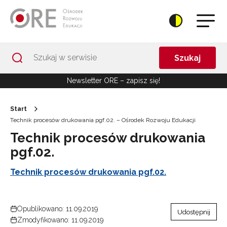
Przejdź do Nawigacji
Przejdź do stopki
Przejdź do treści artykułu
Szukaj
Newsletter ORE – zapisz się!
Start
Technik procesów drukowania pgf.02. – Ośrodek Rozwoju Edukacji
Technik procesów drukowania
pgf.02.
Technik procesów drukowania pgf.02.
Opublikowano: 11.09.2019
Udostępnij
Zmodyfikowano: 11.09.2019