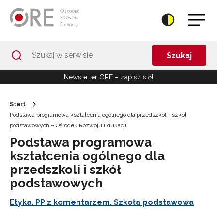
Przejdź do Nawigacji
Przejdź do stopki
Przejdź do treści artykułu
Szukaj
Newsletter ORE – zapisz się!
Start
Podstawa programowa kształcenia ogólnego dla przedszkoli i szkół
podstawowych – Ośrodek Rozwoju Edukacji
Podstawa programowa
kształcenia ogólnego dla
przedszkoli i szkół
podstawowych
Etyka. PP z komentarzem. Szkoła podstawowa