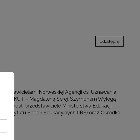
Udostępnij
cji
rzedstawicielami Norweskiej Agencji ds. Uznawania
zego NOKUT – Magdaleną Serej, Szymonem Wylegą
powiadali przedstawiciele Ministerstwa Edukacji
, Instytutu Badań Edukacyjnych (IBE) oraz Ośrodka