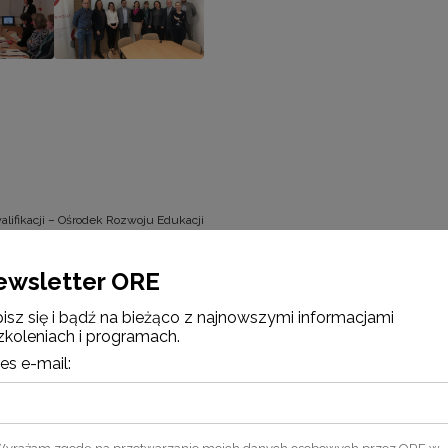
lifikacji – Ośrodek Rozwoju Edukacji
iej Agencji ds. Uznawania Kwalifika
ewsletter ORE
ernika w Ośrodku Rozwoju Edukacji odbyło się spotkanie z p
acji Zawodowych oraz Zagranicznego Wykształcenia Wyżs
isz się i bądź na bieżąco z najnowszymi informacjami
zkoleniach i programach.
e Molander. Podczas spotkania o kwalifikacjach zawodowych o
 (MEN), Ministerstwa Nauki i Szkolnictwa Wyższego (MNiSW)
es e-mail:
dukacji (ORE).
)