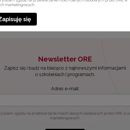
yrażam zgodę na przetwarzanie moich danych osobowych przez ORE w
ach marketingowych.
Zapisuję się
Newsletter ORE
Zapisz się i bądź na bieżąco z najnowszymi informacjami
o szkoleniach i programach.
Adres e-mail:
yrażam zgodę na przetwarzanie moich danych osobowych przez ORE w c
marketingowych.