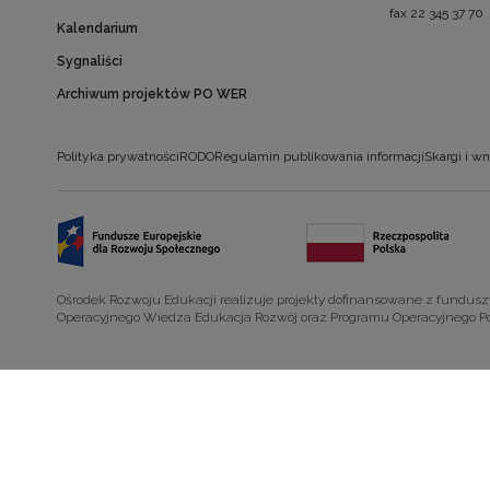
fax 22 345 37 70
Kalendarium
Sygnaliści
Archiwum projektów PO WER
Polityka prywatności
RODO
Regulamin publikowania informacji
Skargi i wn
Ośrodek Rozwoju Edukacji realizuje projekty dofinansowane z fundus
Operacyjnego Wiedza Edukacja Rozwój oraz Programu Operacyjnego P