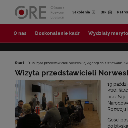
Przejdź do Nawigacji
Przejdź do stopki
Przejdź do treści artykułu
Szkolenia
BIP
Patro
O nas
Doskonalenie kadr
Wydziały meryt
Start
Wizyta przedstawicieli Norweskiej Agencji ds. Uznawania Kwa
Wizyta przedstawicieli Norwesk
19 paździ
Kwalifik
oraz Silj
Narodowej
Rozwoju E
Gości po
do błyska