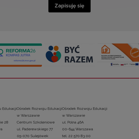
Zapisuję się
 Edukacji
Ośrodek Rozwoju Edukacji
Ośrodek Rozwoju Edukacji
w Warszawie
w Warszawie
ie 28
Centrum Szkoleniowe
ul. Polna 46A
wa
ul. Paderewskiego 77
00-644 Warszawa
05-070 Sulejówek
tel. 22 570 83 00