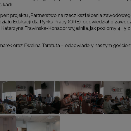
 kadr.
spert projektu „Partnerstwo na rzecz kształcenia zawodowe
ziału Edukacji dla Rynku Pracy (ORE), opowiedział o zawod
 Katarzyna Trawińska-Konador wyjaśniła, jak poziomy 4 i 5 z 
zmarek oraz Ewelina Taratuta – odpowiadały naszym gościom