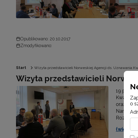
Opublikowano: 20.10.2017
Zmodyfikowano:
Start
Wizyta przedstawicieli Norweskiej Agencji ds. Uznawania Kwa
Wizyta przedstawicieli Norwesk
N
19 paździ
Kwalifik
Zap
o s
oraz Silj
Narodowej
Adr
Rozwoju E
(więcej…