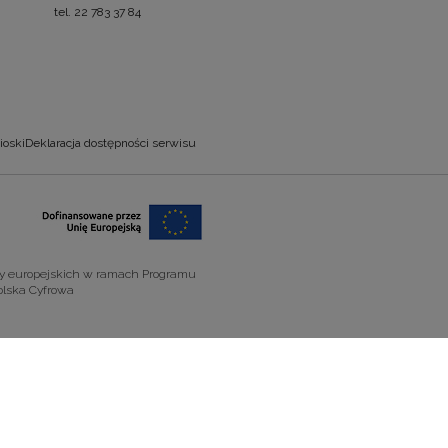
tel. 22 783 37 84
ioski
Deklaracja dostępności serwisu
zy europejskich w ramach Programu
olska Cyfrowa