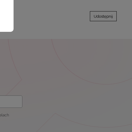
Udostępnij
elach