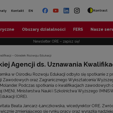
Kontrast
naty
Kontakt
EN
oryczne
Obszary działalności
FERS
Nasze ser
Newsletter ORE – zapisz się!
lifikacji – Ośrodek Rozwoju Edukacji
iej Agencji ds. Uznawania Kwalifika
ernika w Ośrodku Rozwoju Edukacji odbyło się spotkanie z p
acji Zawodowych oraz Zagranicznego Wykształcenia Wyżs
e Molander. Podczas spotkania o kwalifikacjach zawodowych o
 (MEN), Ministerstwa Nauki i Szkolnictwa Wyższego (MNiSW)
dukacji (ORE).
witała Beata Jancarz-Łanczkowska, wicedyrektor ORE. Zwró
wicznie zmieniającego się rynku pracy oraz wyraziła nadzie