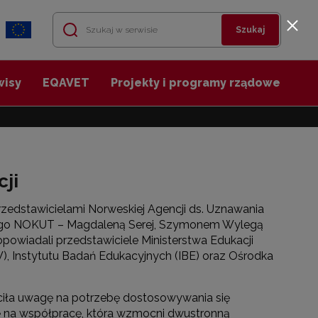
Szukaj
wisy
EQAVET
Projekty i programy rządowe
cji
rzedstawicielami Norweskiej Agencji ds. Uznawania
zego NOKUT – Magdaleną Serej, Szymonem Wylegą
powiadali przedstawiciele Ministerstwa Edukacji
, Instytutu Badań Edukacyjnych (IBE) oraz Ośrodka
ciła uwagę na potrzebę dostosowywania się
ję na współpracę, która wzmocni dwustronną