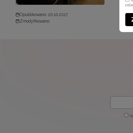
W
cel
Opublikowano: 20.10.2017
Zmodyfikowano:
W