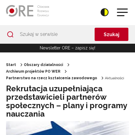
Przejdź do Nawigacji
Przejdź do stopki
Przejdź do treści artykułu
Szukaj
Newsletter ORE – zapisz się!
Start
Obszary działalności
Archiwum projektów PO WER
Partnerstwo na rzecz kształcenia zawodowego
Aktualności
Rekrutacja uzupełniająca
przedstawicieli partnerów
społecznych – plany i programy
nauczania