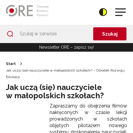
Przejdź do Nawigacji
Przejdź do stopki
Przejdź do treści artykułu
Szukaj
Newsletter ORE – zapisz się!
Start
Jak uczą (się) nauczyciele w małopolskich szkołach? – Ośrodek Rozwoju
Edukacji
Jak uczą (się) nauczyciele
w małopolskich szkołach?
Zapraszamy do obejrzenia filmów
nakręconych w czasie lekcji
prowadzonych w szkołach
objętych pilotażem nowego
systemu doskonalenia nauczycieli.