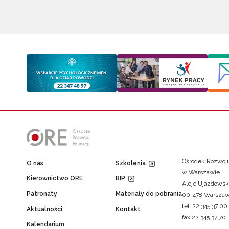
Ośrodek Rozwoju
O nas
Szkolenia
w Warszawie
Kierownictwo ORE
BIP
Aleje Ujazdowsk
Patronaty
Materiały do pobrania
00-478 Warsza
tel. 22 345 37 00
Aktualności
Kontakt
fax 22 345 37 70
Kalendarium