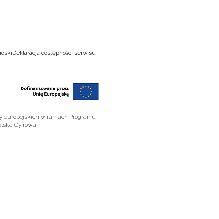
ioski
Deklaracja dostępności serwisu
zy europejskich w ramach Programu
olska Cyfrowa