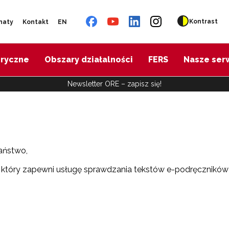
Kontrast
naty
Kontakt
EN
oryczne
Obszary działalności
FERS
Nasze ser
Newsletter ORE – zapisz się!
aństwo,
 który zapewni usługę sprawdzania tekstów e-podręczników