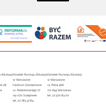
 Edukacji
Ośrodek Rozwoju Edukacji
Ośrodek Rozwoju Edukacji
w Warszawie
w Warszawie
ie 28
Centrum Szkoleniowe
ul. Polna 46A
wa
ul. Paderewskiego 77
00-644 Warszawa
05-070 Sulejówek
tel. 22 570 83 00
tel. 22 783 37 84