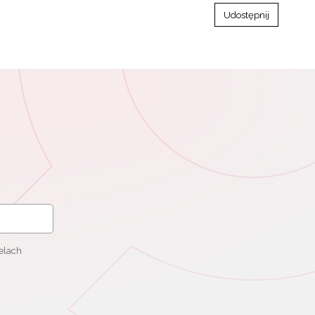
Udostępnij
elach