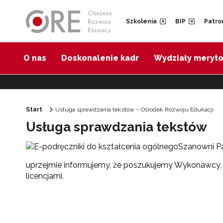
Przejdź do Nawigacji
Przejdź do stopki
Przejdź do treści artykułu
Szkolenia
BIP
Patro
O nas
Doskonalenie kadr
Wydziały meryt
Start
Usługa sprawdzania tekstów – Ośrodek Rozwoju Edukacji
Usługa sprawdzania tekstów
Szanowni P
uprzejmie informujemy, że poszukujemy Wykonawcy,
licencjami.