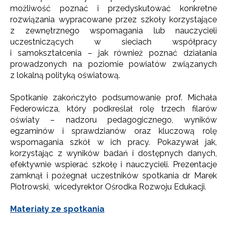
możliwość poznać i przedyskutować konkretne
rozwiązania wypracowane przez szkoły korzystające
z zewnętrznego wspomagania lub nauczycieli
uczestniczących w sieciach współpracy
i samokształcenia – jak również poznać działania
prowadzonych na poziomie powiatów związanych
z lokalną polityką oświatową.
Spotkanie zakończyło podsumowanie prof. Michała
Federowicza, który podkreślał rolę trzech filarów
Newsletter ORE
oświaty – nadzoru pedagogicznego, wyników
egzaminów i sprawdzianów oraz kluczową rolę
Zapisz się i bądź na bieżąco z najnowszymi
wspomagania szkół w ich pracy. Pokazywał jak,
informacjami
korzystając z wyników badań i dostępnych danych,
o szkoleniach i programach.
efektywnie wspierać szkołę i nauczycieli. Prezentacje
Adres e-mail:
zamknął i pożegnał uczestników spotkania dr Marek
Piotrowski, wicedyrektor Ośrodka Rozwoju Edukacji.
Materiały ze spotkania
Wyrażam zgodę na przetwarzanie moich danych
osobowych przez ORE w celach marketingowych.