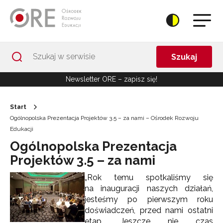
Przejdź do Nawigacji
Przejdź do stopki
Przejdź do treści artykułu
Szukaj
Newsletter ORE – zapisz się!
Start
Ogólnopolska Prezentacja Projektów 3.5 – za nami – Ośrodek Rozwoju
Edukacji
Ogólnopolska Prezentacja
Projektów 3.5 – za nami
„Rok temu spotkaliśmy się
na inauguracji naszych działań,
jesteśmy po pierwszym roku
doświadczeń, przed nami ostatni
etap. Jeszcze nie czas