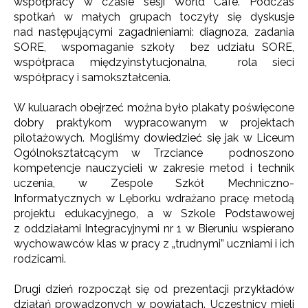
współpracy w czasie sesji World Cafe. Podczas
spotkań w małych grupach toczyły się dyskusje
nad następującymi zagadnieniami: diagnoza, zadania
SORE, wspomaganie szkoły bez udziału SORE,
współpraca międzyinstytucjonalna, rola sieci
współpracy i samokształcenia.
W kuluarach obejrzeć można było plakaty poświęcone
dobry praktykom wypracowanym w projektach
pilotażowych. Mogliśmy dowiedzieć się jak w Liceum
Ogólnokształcącym w Trzciance podnoszono
kompetencje nauczycieli w zakresie metod i technik
uczenia, w Zespole Szkół Mechniczno-
Informatycznych w Lęborku wdrażano pracę metodą
projektu edukacyjnego, a w Szkole Podstawowej
z oddziałami Integracyjnymi nr 1 w Bieruniu wspierano
wychowawców klas w pracy z „trudnymi” uczniami i ich
rodzicami.
Drugi dzień rozpoczął się od prezentacji przykładów
działań prowadzonych w powiatach. Uczestnicy mieli