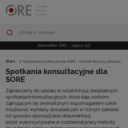
Przejdź do Nawigacji
Przejdź do stopki
Przejdź do treści artykułu
Newsletter ORE – zapisz się!
Start
Spotkania konsultacyjne dla SORE – Ośrodek Rozwoju Edukacji
Spotkania konsultacyjne dla
SORE
Zapraszamy do udziału w ostatnich już, bezpłatnych
spotkaniach konsultacyjnych, które dają osobom
zajmującym się zewnętrznym wspomaganiem szkół
możliwość wymiany doświadczeń w różnym zakresie:
od sposobu sporządzania dokumentacji,
przez wykorzystywane w codziennej pracy metody,