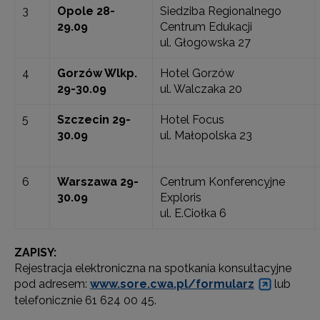
3
Opole 28-
Siedziba Regionalnego
29.09
Centrum Edukacji
ul. Głogowska 27
4
Gorzów Wlkp.
Hotel Gorzów
29-30.09
ul. Walczaka 20
5
Szczecin 29-
Hotel Focus
30.09
ul. Małopolska 23
6
Warszawa 29-
Centrum Konferencyjne
30.09
Exploris
ul. E.Ciołka 6
ZAPISY:
Rejestracja elektroniczna na spotkania konsultacyjne
pod adresem:
www.sore.cwa.pl/formularz
lub
telefonicznie 61 624 00 45.