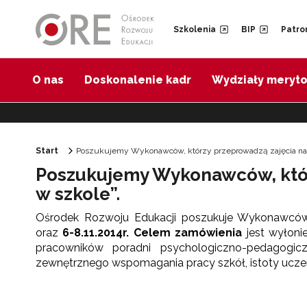
Przejdź do Nawigacji
Przejdź do stopki
Przejdź do treści artykułu
Szkolenia
BIP
Patro
O nas
Doskonalenie kadr
Wydziały meryt
Start
Poszukujemy Wykonawców, którzy przeprowadzą zajęcia na s
Poszukujemy Wykonawców, któr
w szkole”.
Ośrodek Rozwoju Edukacji poszukuje Wykonawców, 
oraz
6-8.11.2014r.
Celem zamówienia
jest wyłoni
pracowników poradni psychologiczno-pedagogiczn
zewnętrznego wspomagania pracy szkół, istoty uczen