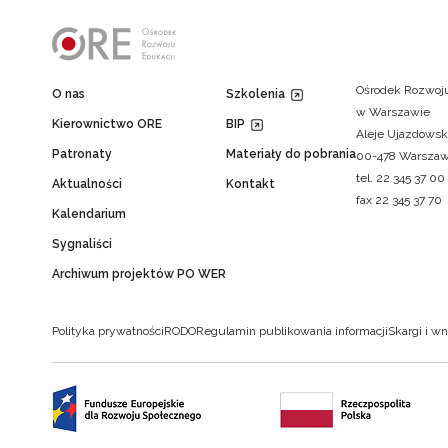
Ośrodek Rozwoju
O nas
Szkolenia
w Warszawie
Kierownictwo ORE
BIP
Aleje Ujazdowsk
Patronaty
Materiały do pobrania
00-478 Warsza
tel. 22 345 37 00
Aktualności
Kontakt
fax 22 345 37 70
Kalendarium
Sygnaliści
Archiwum projektów PO WER
Polityka prywatności
RODO
Regulamin publikowania informacji
Skargi i wn