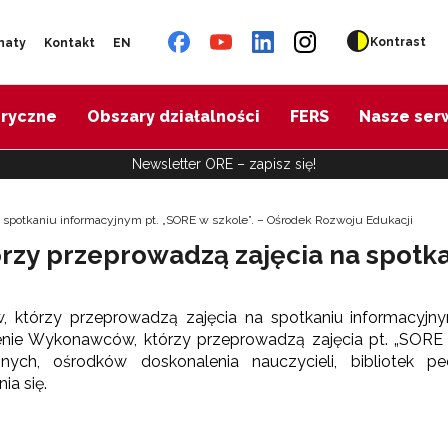
Kontrast
naty
Kontakt
EN
oryczne
Obszary działalności
FERS
Nasze ser
Newsletter ORE – zapisz się!
potkaniu informacyjnym pt. „SORE w szkole”. – Ośrodek Rozwoju Edukacji
zy przeprowadzą zajęcia na spotka
którzy przeprowadzą zajęcia na spotkaniu informacyjny
enie Wykonawców, którzy przeprowadzą zajęcia pt. „SORE
ych, ośrodków doskonalenia nauczycieli, bibliotek pe
ia się.