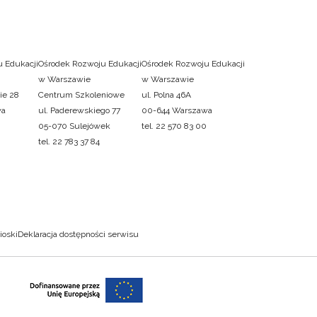
 Edukacji
Ośrodek Rozwoju Edukacji
Ośrodek Rozwoju Edukacji
w Warszawie
w Warszawie
ie 28
Centrum Szkoleniowe
ul. Polna 46A
wa
ul. Paderewskiego 77
00-644 Warszawa
05-070 Sulejówek
tel. 22 570 83 00
tel. 22 783 37 84
ioski
Deklaracja dostępności serwisu