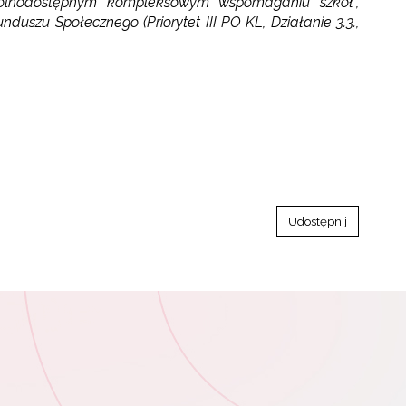
gólnodostępnym kompleksowym wspomaganiu szkół”,
uszu Społecznego (Priorytet III PO KL, Działanie 3.3.,
Udostępnij