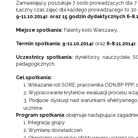
Zamawiający poszukuje 7 osób prowadzących dla 7 g
Łączny czas zajęć dla każdego prowadzącego to 30
9-11.10.2014r. oraz 15 godzin dydaktycznych 6-8.1
Miejsce spotkania:
Falenty koło Warszawy.
Termin spotkania:
9-11.10.2014r
oraz
6-8.11.2014r.
Uczestnicy spotkania:
dyrektorzy, nauczyciele, 
pedagogicznych.
Cel spotkania:
Wskazanie roli SORE, pracownika ODN,BP PPP, 
Wypracowanie kryteriów ewaluacji procesu wzaj
Podjęcie dyskusji nad warunkami efektywne
uczniów.
Program spotkania
obejmuje następujące zagadnien
Integrację grupy
Wymianę doświadczeń.
Określenie warunków efektywnego uczenia się, 