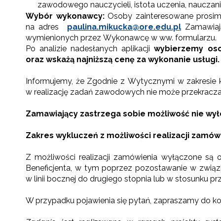
zawodowego nauczycieli, istota uczenia, nauczani
Wybór wykonawcy:
Osoby zainteresowane prosimy
na adres
paulina.mikucka@ore.edu.pl
Zamawiają
wymienionych przez Wykonawcę w ww. formularzu.
Po analizie nadesłanych aplikacji
wybierzemy o
oraz wskażą najniższą cenę za wykonanie usługi.
N
Informujemy, że Zgodnie z Wytycznymi w zakresie
w realizację zadań zawodowych nie może przekracza
Zap
o s
Zamawiający zastrzega sobie możliwość nie wy
Adr
Zakres wykluczeń z możliwości realizacji zamówi
Z możliwości realizacji zamówienia wyłączone są
W
cel
Beneficjenta, w tym poprzez pozostawanie w związ
w linii bocznej do drugiego stopnia lub w stosunku przy
W przypadku pojawienia się pytań, zapraszamy do ko