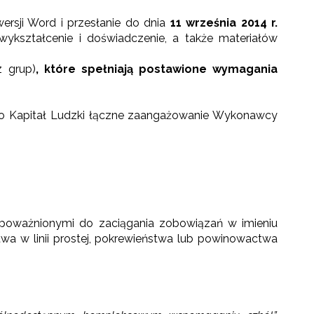
rsji Word i przesłanie do dnia
11 września 2014 r.
kształcenie i doświadczenie, a także materiałów
z grup)
, które spełniają postawione wymagania
go Kapitał Ludzki łączne zaangażowanie Wykonawcy
upoważnionymi do zaciągania zobowiązań w imieniu
a w linii prostej, pokrewieństwa lub powinowactwa