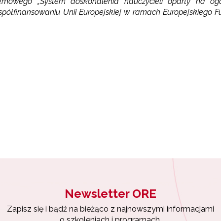
temowego „System doskonalenia nauczycieli oparty na o
łfinansowaniu Unii Europejskiej w ramach Europejskiego Fund
Newsletter ORE
Zapisz się i bądź na bieżąco z najnowszymi informacjami
o szkoleniach i programach.