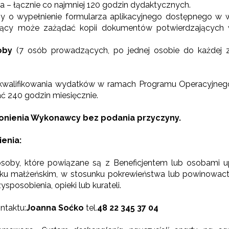
a – łącznie co najmniej 120 godzin dydaktycznych.
 o wypełnienie formularza aplikacyjnego dostępnego w we
cy może zażądać kopii dokumentów potwierdzających wy
soby
(7 osób prowadzących, po jednej osobie do każdej 
ewsletter ORE
 kwalifikowania wydatków w ramach Programu Operacyjne
ć 240 godzin miesięcznie.
isz się i bądź na bieżąco z najnowszymi informacjami
zkoleniach i programach.
łonienia Wykonawcy bez podania przyczyny.
es e-mail:
enia:
 osoby, które powiązane są z Beneficjentem lub osobami 
yrażam zgodę na przetwarzanie moich danych osobowych przez ORE w
ach marketingowych.
ku małżeńskim, w stosunku pokrewieństwa lub powinowactw
sposobienia, opieki lub kurateli.
Zapisuję się
ntaktu:
Joanna Soćko
tel.
48 22 345 37 04