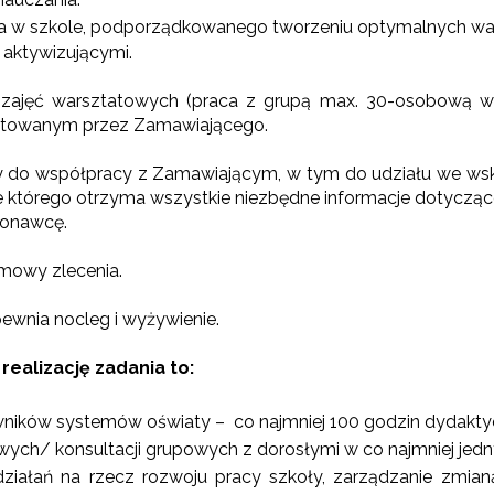
ia w szkole, podporządkowanego tworzeniu optymalnych w
aktywizującymi.
 zajęć warsztatowych (praca z grupą max. 30-osobową w
gotowanym przez Zamawiającego.
 do współpracy z Zamawiającym, w tym do udziału we ws
ie którego otrzyma wszystkie niezbędne informacje dotyczą
konawcę.
mowy zlecenia.
ewnia nocleg i wyżywienie.
alizację zadania to:
wników systemów oświaty – co najmniej 100 godzin dydakty
ych/ konsultacji grupowych z dorosłymi w co najmniej jed
 działań na rzecz rozwoju pracy szkoły, zarządzanie zmia