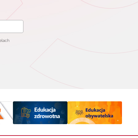
elach