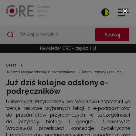
Przejdź do Nawigacji
Przejdź do stopki
Przejdź do treści artykułu
Szukaj
Newsletter ORE – zapisz się!
Start
Już dziś kolejne odsłony e-podręczników – Ośrodek Rozwoju Edukacji
Już dziś kolejne odsłony e-
podręczników
Uniwersytet Przyrodniczy we Wrocławiu zaprezentuje
wersje testowe wybranych lekcji z e-podręczników
do przedmiotów przyrodniczych, w szczególności
do przyrody, biologii i geografii. Uniwersytet
Wrocławski przedstawi koncepcje dydaktyczne
i merytoryczne przygotowywanych e-podręczników