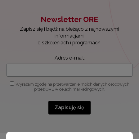
Newsletter ORE
Zapisz się i bądź na bieżąco z najnowszymi
informacjami
o szkoleniach i programach.
Adres e-mail:
Wyrażam zgodę na przetwarzanie moich danych osobowych
przez ORE w celach marketingowych.
Zapisuję się