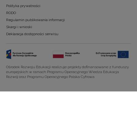
Polityka prywatności
RODO
Regulamin publikowania informacji
Skargi i wnioski
Deklaracja dostępności serwisu
Ośrodek Rozwoju Edukacji realizuje projekty dofinansowane z funduszy
europejskich w ramach Programu Operacyjnego Wiedza Edukacja
Rozwój oraz Programu Operacyjnego Polska Cyfrowa