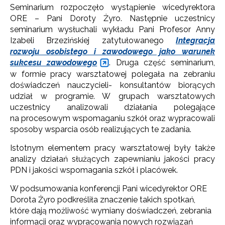
Seminarium rozpoczęło wystąpienie wicedyrektora
ORE – Pani Doroty Żyro. Następnie uczestnicy
seminarium wysłuchali wykładu Pani Profesor Anny
Izabeli Brzezińskiej zatytułowanego
Integracja
rozwoju osobistego i zawodowego jako warunek
sukcesu zawodowego
. Druga część seminarium,
w formie pracy warsztatowej polegała na zebraniu
doświadczeń nauczycieli- konsultantów biorących
udział w programie. W grupach warsztatowych
uczestnicy analizowali działania polegające
na procesowym wspomaganiu szkół oraz wypracowali
sposoby wsparcia osób realizujących te zadania.
Istotnym elementem pracy warsztatowej były także
analizy działań służących zapewnianiu jakości pracy
PDN i jakości wspomagania szkół i placówek.
W podsumowania konferencji Pani wicedyrektor ORE
Dorota Żyro podkreśliła znaczenie takich spotkań,
które dają możliwość wymiany doświadczeń, zebrania
informacji oraz wypracowania nowych rozwiązań