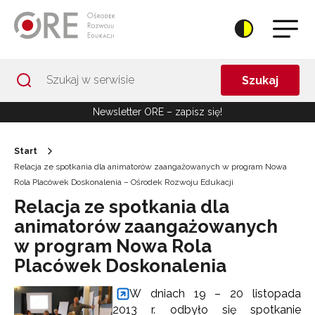
Przejdź do Nawigacji
Przejdź do stopki
Przejdź do treści artykułu
Szukaj
Newsletter ORE – zapisz się!
Start
Relacja ze spotkania dla animatorów zaangażowanych w program Nowa
Rola Placówek Doskonalenia – Ośrodek Rozwoju Edukacji
Relacja ze spotkania dla
animatorów zaangażowanych
w program Nowa Rola
Placówek Doskonalenia
W dniach 19 – 20 listopada
2013 r. odbyło się spotkanie