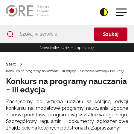
Przejdź do Nawigacji
Przejdź do stopki
Przejdź do treści artykułu
Szukaj
Newsletter ORE – zapisz się!
Start
Konkurs na programy nauczania − III edycja – Ośrodek Rozwoju Edukacji
Konkurs na programy nauczania
− III edycja
Zachęcamy do wzięcia udziału w kolejnej edycji
konkursu na modelowe programy nauczania zgodne
z nową podstawą programową kształcenia ogólnego.
Szczegółowy regulamin i dokumenty zgłoszeniowe
znajdziecie na kolejnych podstronach. Zapraszamy!