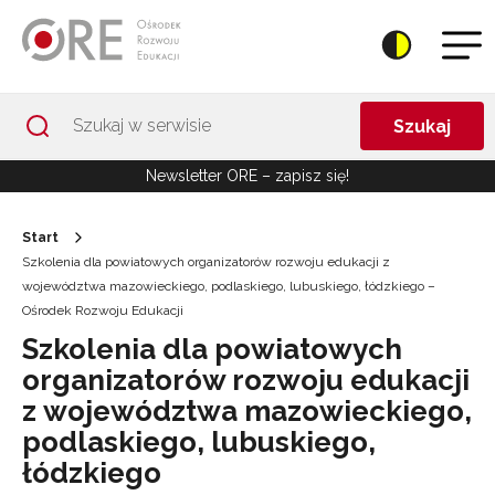
Przejdź do Nawigacji
Przejdź do stopki
Przejdź do treści artykułu
Szukaj
Newsletter ORE – zapisz się!
Start
Szkolenia dla powiatowych organizatorów rozwoju edukacji z
województwa mazowieckiego, podlaskiego, lubuskiego, łódzkiego –
Ośrodek Rozwoju Edukacji
Szkolenia dla powiatowych
organizatorów rozwoju edukacji
z województwa mazowieckiego,
podlaskiego, lubuskiego,
łódzkiego