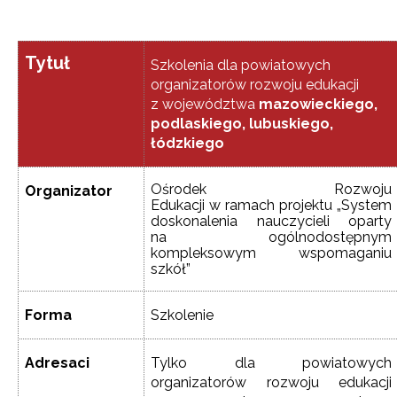
Tytuł
Szkolenia dla powiatowych
organizatorów rozwoju edukacji
z województwa
mazowieckiego,
podlaskiego, lubuskiego,
łódzkiego
Ośrodek Rozwoju
Organizator
Edukacji w ramach projektu „System
doskonalenia nauczycieli oparty
na ogólnodostępnym
kompleksowym wspomaganiu
szkół”
Forma
Szkolenie
Adresaci
Tylko dla powiatowych
organizatorów rozwoju edukacji