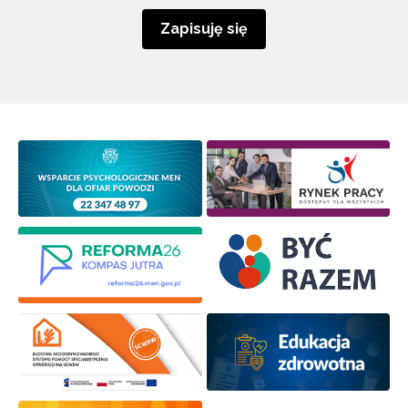
Zapisuję się
Newsletter ORE
Zapisz się i bądź na bieżąco z najnowszymi
informacjami
o szkoleniach i programach.
Adres e-mail:
Wyrażam zgodę na przetwarzanie moich danych
osobowych przez ORE w celach marketingowych.
Zapisuję się