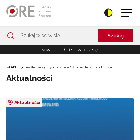
Przejdź do Nawigacji
Przejdź do stopki
Przejdź do treści artykułu
Szukaj
Newsletter ORE – zapisz się!
Start
myślenie algorytmiczne – Ośrodek Rozwoju Edukacji
Aktualności
Aktualności