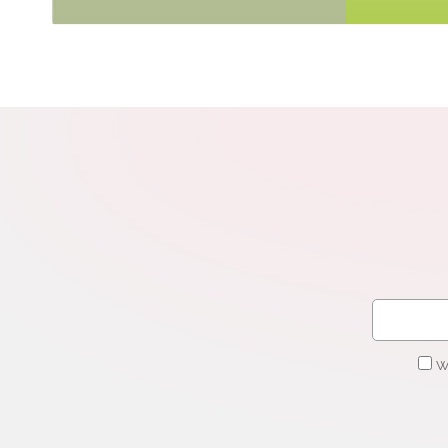
N
Zap
o s
Adr
W
cel
W