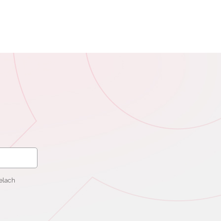
elach