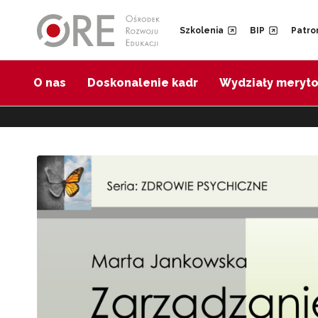
Przejdź do Nawigacji
Przejdź do stopki
Szkolenia
BIP
Patro
O nas
Doskonalenie kadr
Wydziały meryt