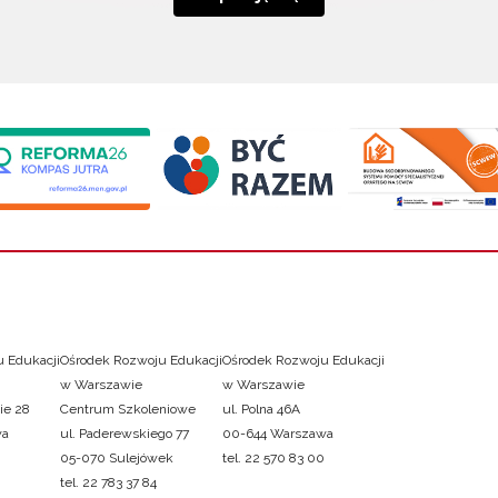
 Edukacji
Ośrodek Rozwoju Edukacji
Ośrodek Rozwoju Edukacji
w Warszawie
w Warszawie
ie 28
Centrum Szkoleniowe
ul. Polna 46A
wa
ul. Paderewskiego 77
00-644 Warszawa
05-070 Sulejówek
tel. 22 570 83 00
tel. 22 783 37 84