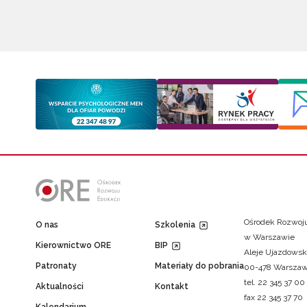
Ośrodek Rozwoju
O nas
Szkolenia
w Warszawie
Kierownictwo ORE
BIP
Aleje Ujazdowsk
Patronaty
Materiały do pobrania
00-478 Warsza
tel. 22 345 37 00
Aktualności
Kontakt
fax 22 345 37 70