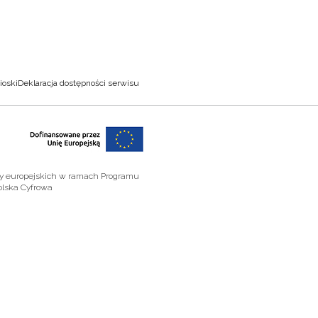
ioski
Deklaracja dostępności serwisu
zy europejskich w ramach Programu
olska Cyfrowa