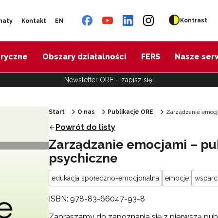
Kontrast
naty
Kontakt
EN
oryczne
Obszary działalności
FERS
Nasze ser
Newsletter ORE – zapisz się!
Start
O nas
Publikacje ORE
Zarządzanie emocja
Powrót do listy
Zarządzanie emocjami – pub
psychiczne
edukacja społeczno-emocjonalna
emocje
wsparc
ISBN: 978-83-66047-93-8
Zapraszamy do zapoznania się z pierwszą pub