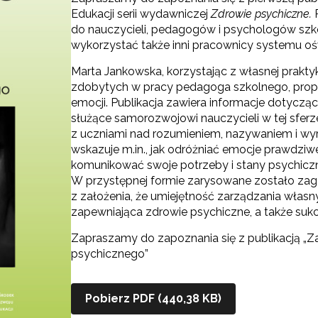
Edukacji serii wydawniczej
Zdrowie psychiczne.
do nauczycieli, pedagogów i psychologów szk
wykorzystać także inni pracownicy systemu ośw
Marta Jankowska, korzystając z własnej prakt
zdobytych w pracy pedagoga szkolnego, propo
emocji. Publikacja zawiera informacje dotycz
służące samorozwojowi nauczycieli w tej sferz
z uczniami nad rozumieniem, nazywaniem i wy
wskazuje m.in., jak odróżniać emocje prawdziwe
komunikować swoje potrzeby i stany psychicz
W przystępnej formie zarysowane zostało zagad
z założenia, że umiejętność zarządzania włas
zapewniająca zdrowie psychiczne, a także sukc
Zapraszamy do zapoznania się z publikacją „Z
psychicznego”
Pobierz PDF (440,38 KB)