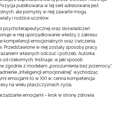
Pozycja publikowana w tej serii adresowana jest
olnych, ale pomysły w niej zawarte mogą
iaty i rodzice uczniów.
yki psychoterapeutycznej oraz doświadczeń
nuje w niej uporządkowanie wiedzy z zakresu
ące kompetencji emocjonalnych oraz ćwiczenia
e. Przedstawione w niej zostały sposoby pracy
rażaniem własnych odczuć i potrzeb. Autorka
 od rzekomych. Instruuje, w jaki sposób
ne zgodnie z modelem „porozumienia bez przemocy”.
nienie „inteligencji emocjonalnej”, wychodząc
nymi emocjami to w XXI w. cenna kompetencja
esy na wielu płaszczyznach życia.
arządzanie emocjami – krok w stronę zdrowia