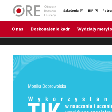
Przejdź do Nawigacji
Przejdź do stopki
Szkolenia
BIP
Patro
O nas
Doskonalenie kadr
Wydziały meryt