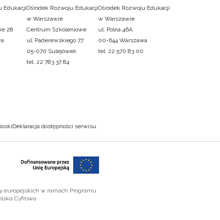
 Edukacji
Ośrodek Rozwoju Edukacji
Ośrodek Rozwoju Edukacji
w Warszawie
w Warszawie
ie 28
Centrum Szkoleniowe
ul. Polna 46A
wa
ul. Paderewskiego 77
00-644 Warszawa
05-070 Sulejówek
tel. 22 570 83 00
tel. 22 783 37 84
ioski
Deklaracja dostępności serwisu
zy europejskich w ramach Programu
olska Cyfrowa