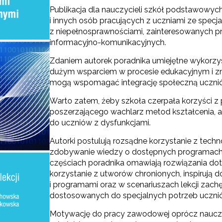
Publikacja dla nauczycieli szkół podstawowych
i innych osób pracujących z uczniami ze spec
z niepełnosprawnościami, zainteresowanych p
informacyjno-komunikacyjnych.
Zdaniem autorek poradnika umiejętne wykorzyst
dużym wsparciem w procesie edukacyjnym i zna
mogą wspomagać integrację społeczną ucznió
Warto zatem, żeby szkoła czerpała korzyści z p
poszerzającego wachlarz metod kształcenia,
do uczniów z dysfunkcjami.
Autorki postulują rozsądne korzystanie z tech
zdobywanie wiedzy o dostępnych programach, 
częściach poradnika omawiają rozwiązania dot
korzystanie z utworów chronionych, inspirują
i programami oraz w scenariuszach lekcji zach
dostosowanych do specjalnych potrzeb uczni
Motywację do pracy zawodowej oprócz nauczy