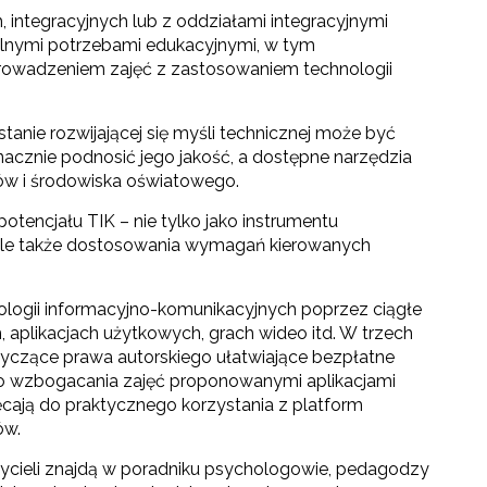
, integracyjnych lub z oddziałami integracyjnymi
jalnymi potrzebami edukacyjnymi, w tym
rowadzeniem zajęć z zastosowaniem technologii
anie rozwijającej się myśli technicznej może być
cznie podnosić jego jakość, a dostępne narzędzia
w i środowiska oświatowego.
otencjału TIK – nie tylko jako instrumentu
 ale także dostosowania wymagań kierowanych
nologii informacyjno-komunikacyjnych poprzez ciągłe
aplikacjach użytkowych, grach wideo itd. W trzech
yczące prawa autorskiego ułatwiające bezpłatne
 do wzbogacania zajęć proponowanymi aplikacjami
ęcają do praktycznego korzystania z platform
ów.
cieli znajdą w poradniku psychologowie, pedagodzy