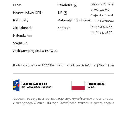
Ośrodek Rozwoju
O nas
Szkolenia
w Warszawie
Kierownictwo ORE
BIP
Aleje Ujazdowsk
Patronaty
Materiały do pobrania
00-478 Warsza
tel. 22 345 37 00
Aktualności
Kontakt
fax 22 345 37 70
Kalendarium
Sygnaliści
Archiwum projektów PO WER
Polityka prywatności
RODO
Regulamin publikowania informacji
Skargi i wn
Ośrodek Rozwoju Edukacji realizuje projekty dofinansowane z fundus
Operacyjnego Wiedza Edukacja Rozwój oraz Programu Operacyjnego P