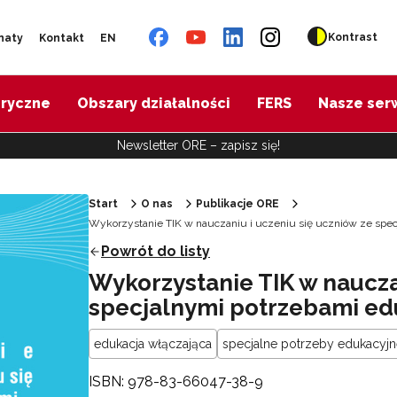
Kontrast
naty
Kontakt
EN
oryczne
Obszary działalności
FERS
Nasze ser
Newsletter ORE – zapisz się!
Start
O nas
Publikacje ORE
Wykorzystanie TIK w nauczaniu i uczeniu się uczniów ze spe
Powrót do listy
Wykorzystanie TIK w naucza
specjalnymi potrzebami ed
edukacja włączająca
specjalne potrzeby edukacyjn
ISBN: 978-83-66047-38-9