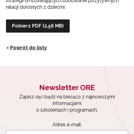
strategii umożliwiających budowanie pozytywnych
relacji dorosłych z dziećmi.
Pobierz PDF (2,56 MB)
Newsletter ORE
Powrót do listy
Zapisz się i bądź na bieżąco z najnowszymi
informacjami
o szkoleniach i programach.
Adres e-mail:
Newsletter ORE
Zapisz się i bądź na bieżąco z najnowszymi
Wyrażam zgodę na przetwarzanie moich danych
informacjami
osobowych przez ORE w celach marketingowych.
o szkoleniach i programach.
Zapisuję się
Adres e-mail: