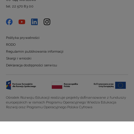
tel. 22 570 83 00
Polityka prywatności
RODO
Regulamin publikowania informacji
Skargi i wnioski
Deklaracja dostępności serwisu
Ośrodek Rozwoju Edukacji realizuje projekty dofinansowane z funduszy
europejskich w ramach Programu Operacyjnego Wiedza Edukacja
Rozwój oraz Programu Operacyjnego Polska Cyfrowa