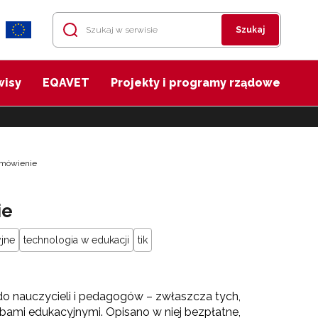
Szukaj
wisy
EQAVET
Projekty i programy rządowe
amówienie
ie
jne
technologia w edukacji
tik
do nauczycieli i pedagogów – zwłaszcza tych,
ebami edukacyjnymi. Opisano w niej bezpłatne,