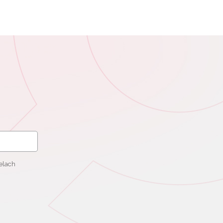
elach