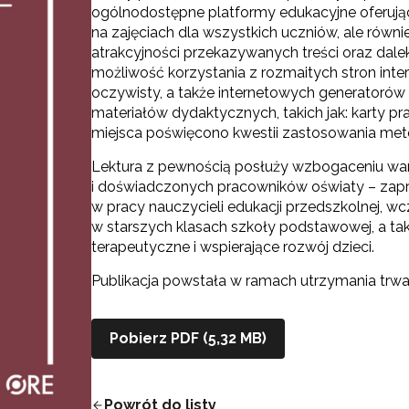
ogólnodostępne platformy edukacyjne oferują
na zajęciach dla wszystkich uczniów, ale równie
atrakcyjności przekazywanych treści oraz dale
możliwość korzystania z rozmaitych stron inte
oczywisty, a także internetowych generator
materiałów dydaktycznych, takich jak: karty prac
miejsca poświęcono kwestii zastosowania met
Lektura z pewnością posłuży wzbogaceniu war
i doświadczonych pracowników oświaty – zap
w pracy nauczycieli edukacji przedszkolnej, 
w starszych klasach szkoły podstawowej, a t
terapeutyczne i wspierające rozwój dzieci.
Publikacja powstała w ramach utrzymania trwał
Pobierz PDF (5,32 MB)
Powrót do listy