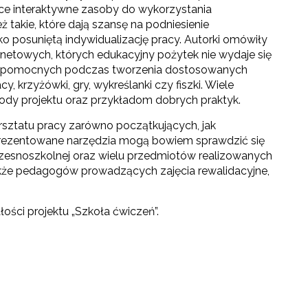
ce interaktywne zasoby do wykorzystania
ż takie, które dają szansę na podniesienie
ko posuniętą indywidualizację pracy. Autorki omówiły
rnetowych, których edukacyjny pożytek nie wydaje się
ów pomocnych podczas tworzenia dostosowanych
y, krzyżówki, gry, wykreślanki czy fiszki. Wiele
ody projektu oraz przykładom dobrych praktyk.
sztatu pracy zarówno początkujących, jak
rezentowane narzędzia mogą bowiem sprawdzić się
wczesnoszkolnej oraz wielu przedmiotów realizowanych
akże pedagogów prowadzących zajęcia rewalidacyjne,
ości projektu „Szkoła ćwiczeń”.