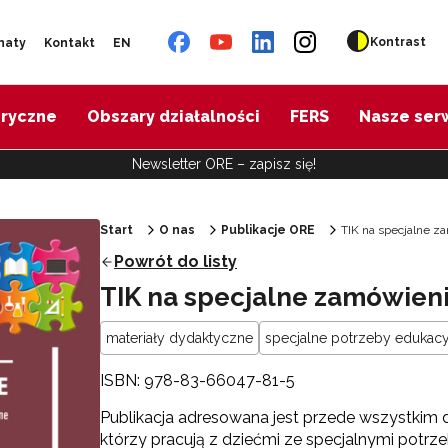
Kontrast
naty
Kontakt
EN
oryczne
Obszary działalności
FERS
Nasze ser
Newsletter ORE – zapisz się!
Start
O nas
Publikacje ORE
TIK na specjalne z
Powrót do listy
TIK na specjalne zamówien
materiały dydaktyczne
specjalne potrzeby edukacy
ISBN: 978-83-66047-81-5
Publikacja adresowana jest przede wszystkim 
którzy pracują z dziećmi ze specjalnymi potrz