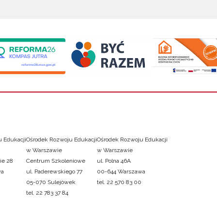
 Edukacji
Ośrodek Rozwoju Edukacji
Ośrodek Rozwoju Edukacji
w Warszawie
w Warszawie
ie 28
Centrum Szkoleniowe
ul. Polna 46A
wa
ul. Paderewskiego 77
00-644 Warszawa
05-070 Sulejówek
tel. 22 570 83 00
tel. 22 783 37 84