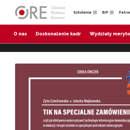
Przejdź do Nawigacji
Przejdź do stopki
Szkolenia
BIP
Patro
O nas
Doskonalenie kadr
Wydziały meryt