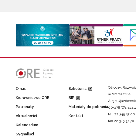
Ośrodek Rozwoju
O nas
Szkolenia
w Warszawie
Kierownictwo ORE
BIP
Aleje Ujazdowsk
Patronaty
Materiały do pobrania
00-478 Warsza
tel. 22 345 37 00
Aktualności
Kontakt
fax 22 345 37 70
Kalendarium
Sygnaliści