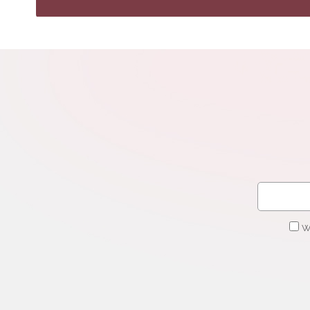
N
Zap
o s
Adr
W
cel
W