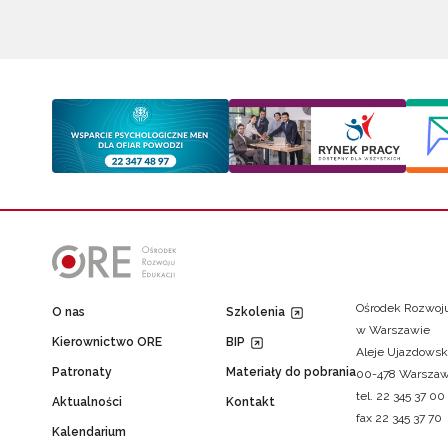
Ośrodek Rozwoju
O nas
Szkolenia
w Warszawie
Kierownictwo ORE
BIP
Aleje Ujazdowsk
Patronaty
Materiały do pobrania
00-478 Warsza
tel. 22 345 37 00
Aktualności
Kontakt
fax 22 345 37 70
Kalendarium