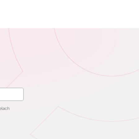
elach