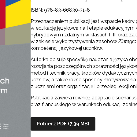
ISBN: 978-83-66830-31-8
Przeznaczeniem publikacji jest wsparcie kadr
w edukację językową na I etapie edukacyjnym w
hybrydowym i zdalnym w klasach I–III oraz za
w zakresie wykorzystywania zasobów
Zintegr
kompetencji językowej uczniów.
Autorka opisuje specyfikę nauczania języka ob
rozwijania poszczególnych sprawności językow
metod i technik pracy, środków dydaktycznyc
uczniów, a także różne sposoby motywowania 
z uczniami oraz organizację i przebieg lekcji onl
Publikacja zawiera również adaptacje scenarius
oraz francuskiego w warunkach edukacji zdalne
Pobierz PDF (7,39 MB)