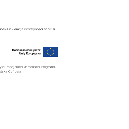
ioski
Deklaracja dostępności serwisu
zy europejskich w ramach Programu
olska Cyfrowa