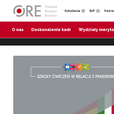
Przejdź do Nawigacji
Przejdź do stopki
Szkolenia
BIP
Patro
O nas
Doskonalenie kadr
Wydziały meryt