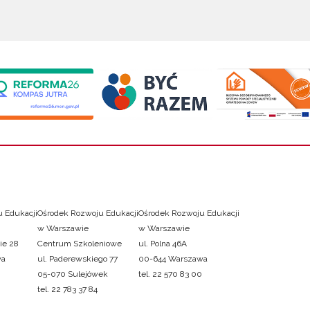
 Edukacji
Ośrodek Rozwoju Edukacji
Ośrodek Rozwoju Edukacji
w Warszawie
w Warszawie
ie 28
Centrum Szkoleniowe
ul. Polna 46A
wa
ul. Paderewskiego 77
00-644 Warszawa
05-070 Sulejówek
tel. 22 570 83 00
tel. 22 783 37 84