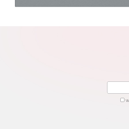
N
Zap
o s
Adr
W
cel
W