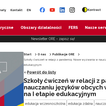
Kontrast
naty
Kontakt
EN
oryczne
Obszary działalności
FERS
Nasze ser
Newsletter ORE – zapisz się!
Start
O nas
Publikacje ORE
Szkoły ćwiczeń w relacji z pandemią. Nowe wyzwania w naucz
edukacyjnym
Powrót do listy
Szkoły ćwiczeń w relacji z
nauczaniu języków obcych 
na I etapie edukacyjnym
edukacja wczesnoszkolna
edukacja zdalna
naucz