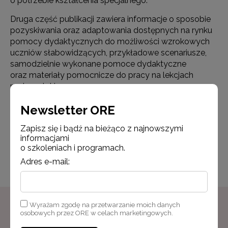
o potrzebie kształcenia specjalnego.
Druga część publikacji zawiera informacje o sposobie
pozyskiwania oraz adaptowania dostępnych na rynku
pomocy dydaktycznych do możliwości wzrokowych
uczniów słabowidzących, przykładowe scenariusze,
samodzielnie wykonane pomoce dydaktyczne
oraz materiały pomocnicze do pracy na lekcjach
matematyki.
Newsletter ORE
Pobierz PDF (11,04 MB)
Zapisz się i bądź na bieżąco z najnowszymi
informacjami
o szkoleniach i programach.
Powrót do listy
Adres e-mail:
Wyrażam zgodę na przetwarzanie moich danych
osobowych przez ORE w celach marketingowych.
Newsletter ORE