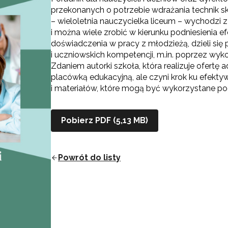
przekonanych o potrzebie wdrażania technik sku
– wieloletnia nauczycielka liceum – wychodzi z
i można wiele zrobić w kierunku podniesienia e
doświadczenia w pracy z młodzieżą, dzieli się 
i uczniowskich kompetencji, m.in. poprzez wyk
Zdaniem autorki szkoła, która realizuje ofertę 
placówką edukacyjną, ale czyni krok ku efekty
i materiałów, które mogą być wykorzystane pod
Pobierz PDF (5,13 MB)
Powrót do listy