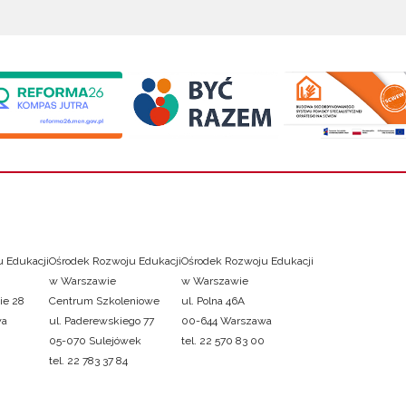
 Edukacji
Ośrodek Rozwoju Edukacji
Ośrodek Rozwoju Edukacji
w Warszawie
w Warszawie
ie 28
Centrum Szkoleniowe
ul. Polna 46A
wa
ul. Paderewskiego 77
00-644 Warszawa
05-070 Sulejówek
tel. 22 570 83 00
tel. 22 783 37 84