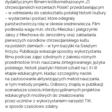
dydaktycznym filmem krótkometrażowym „O
chrześcijańskich korzeniach Polski”, przedstawiającym
– w odniesieniu do całokształtu polskiej historii i kultury
– wydarzenia i postaci, które odegrały
państwotwórczą rolę w okresie średniowiecza. Film
podkreśla wagę m.in. chrztu Mieszka I, pielgrzymki
Jaksy z Miechowa do Jerozolimy oraz zakładania
pierwszych ośrodków chrześcijańskiego kultu
na polskich ziemiach – w tym bazyliki na Świętym
Krzyżu. Publikacja wskazuje sposoby wykorzystania
filmu podczas zajęć szkolnych z zakresu różnych
przedmiotów (m.in. nauczania zintegrowanego, języka
polskiego, historii, plastyki i historii sztuki) na I, II i III
etapie edukacyjnym, kładąc szczególny nacisk
na zastosowanie aktywizujących metod nauczania,
w tym metody projektu. Odbiorcy znajdą w publikacji
scenariusze sześciu interdyscyplinarnych projektów
edukacyjnych możliwych do zrealizowania
przez uczniów z wykorzystaniem narzędzi TIK,
w sposób częściowo zdalny.