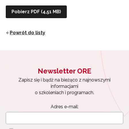
Pobierz PDF (4,51 MB)
Powrót do listy
Newsletter ORE
Zapisz się i bądź na bieżąco z najnowszymi
informacjami
o szkoleniach i programach.
Adres e-mail:
Newsletter ORE
Zapisz się i bądź na bieżąco z najnowszymi
informacjami
Wyrażam zgodę na przetwarzanie moich danych
o szkoleniach i programach.
osobowych przez ORE w celach marketingowych.
Zapisuję się
Adres e-mail: