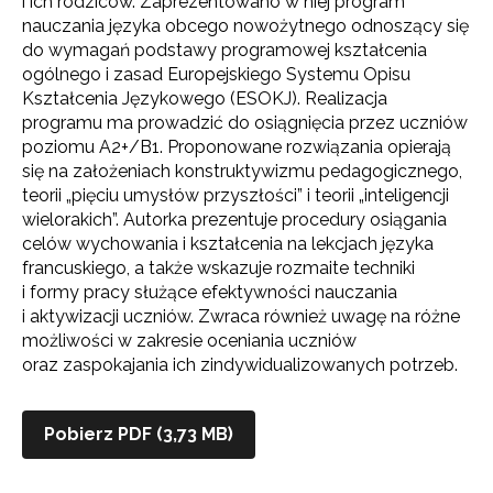
i ich rodziców. Zaprezentowano w niej program
nauczania języka obcego nowożytnego odnoszący się
do wymagań podstawy programowej kształcenia
ogólnego i zasad Europejskiego Systemu Opisu
Kształcenia Językowego (ESOKJ). Realizacja
programu ma prowadzić do osiągnięcia przez uczniów
poziomu A2+/B1. Proponowane rozwiązania opierają
się na założeniach konstruktywizmu pedagogicznego,
teorii „pięciu umysłów przyszłości” i teorii „inteligencji
wielorakich”. Autorka prezentuje procedury osiągania
celów wychowania i kształcenia na lekcjach języka
francuskiego, a także wskazuje rozmaite techniki
i formy pracy służące efektywności nauczania
i aktywizacji uczniów. Zwraca również uwagę na różne
możliwości w zakresie oceniania uczniów
oraz zaspokajania ich zindywidualizowanych potrzeb.
Pobierz PDF (3,73 MB)