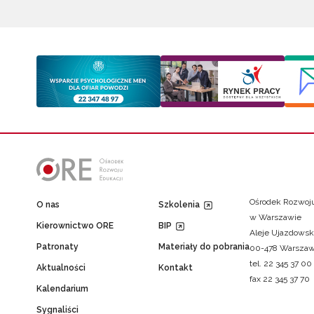
Ośrodek Rozwoju
O nas
Szkolenia
w Warszawie
Kierownictwo ORE
BIP
Aleje Ujazdowsk
Patronaty
Materiały do pobrania
00-478 Warsza
tel. 22 345 37 00
Aktualności
Kontakt
fax 22 345 37 70
Kalendarium
Sygnaliści