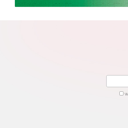
N
Zap
o s
Adr
W
cel
W