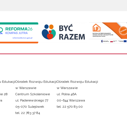
 Edukacji
Ośrodek Rozwoju Edukacji
Ośrodek Rozwoju Edukacji
w Warszawie
w Warszawie
ie 28
Centrum Szkoleniowe
ul. Polna 46A
wa
ul. Paderewskiego 77
00-644 Warszawa
05-070 Sulejówek
tel. 22 570 83 00
tel. 22 783 37 84