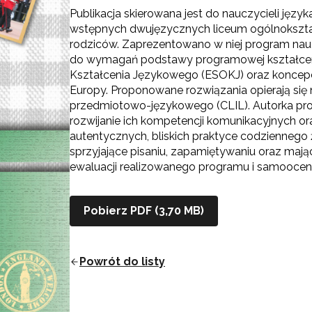
Publikacja skierowana jest do nauczycieli jęz
wstępnych dwujęzycznych liceum ogólnokształc
rodziców. Zaprezentowano w niej program na
do wymagań podstawy programowej kształcen
Kształcenia Językowego (ESOKJ) oraz koncep
Europy. Proponowane rozwiązania opierają się
przedmiotowo-językowego (CLIL). Autorka prog
rozwijanie ich kompetencji komunikacyjnych o
autentycznych, bliskich praktyce codziennego 
sprzyjające pisaniu, zapamiętywaniu oraz maj
ewaluacji realizowanego programu i samoocen
Pobierz PDF (3,70 MB)
Powrót do listy