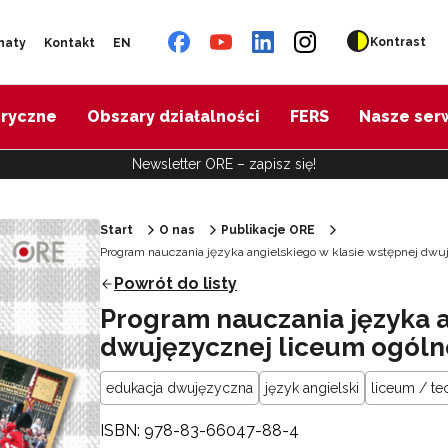
Kontrast
naty
Kontakt
EN
oryczne
Obszary działalności
FERS
Nasze ser
Newsletter ORE – zapisz się!
Start
O nas
Publikacje ORE
Program nauczania języka angielskiego w klasie wstępnej dwu
Powrót do listy
Program nauczania języka a
dwujęzycznej liceum ogóln
edukacja dwujęzyczna
język angielski
liceum / t
ISBN: 978-83-66047-88-4