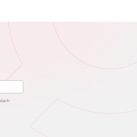
elach