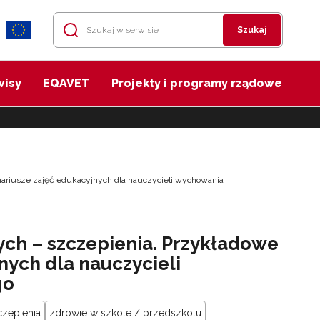
Szukaj
wisy
EQAVET
Projekty i programy rządowe
nariusze zajęć edukacyjnych dla nauczycieli wychowania
ych – szczepienia. Przykładowe
nych dla nauczycieli
go
czepienia
zdrowie w szkole / przedszkolu