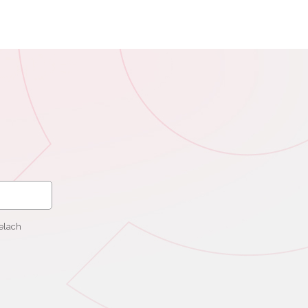
elach