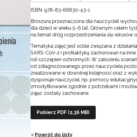
ISBN: 978-83-66830-43-1
Broszura przeznaczona dla nauczycieli wychow
dla dzieci w wieku 5–6 lat. Głównym celem tyc
na temat dróg rozprzestrzeniania się wirusów
Tematyka zajęć jest ściśle związana z działa
SARS-CoV-2 i profilaktyką zachorowań na inn
roli szczepień ochronnych. W założeniu scenari
od zdiagnozowanego przez nauczyciela poziom
zrealizowane w dowolnej kolejności oraz z w
dysponuje nauczyciel, np. pomocy edukacyjny
zmodyfikowane zgodnie z potrzebami i możliw
zajęć zostały zachowane.
Pobierz PDF (2,36 MB)
Powrót do listy