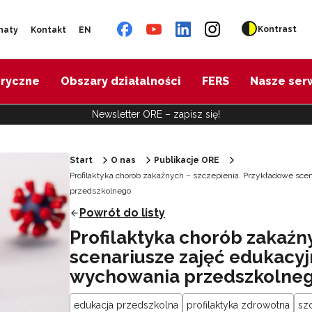
Kontrast
naty
Kontakt
EN
oryczne
Obszary działalności
FERS
Nasze ser
Newsletter ORE – zapisz się!
Start
O nas
Publikacje ORE
Profilaktyka chorób zakaźnych – szczepienia. Przykładowe sce
przedszkolnego
Powrót do listy
Profilaktyka chorób zakaźn
scenariusze zajęć edukacyj
wychowania przedszkolne
edukacja przedszkolna
profilaktyka zdrowotna
sz