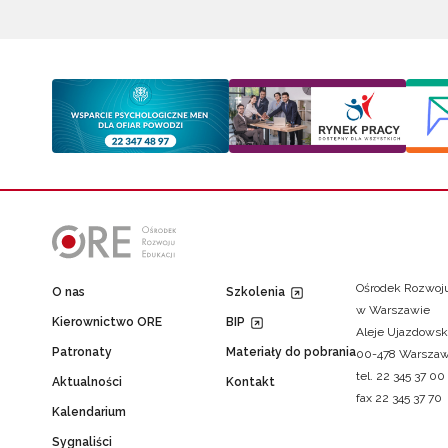
Ośrodek Rozwoju
O nas
Szkolenia
w Warszawie
Kierownictwo ORE
BIP
Aleje Ujazdowsk
Patronaty
Materiały do pobrania
00-478 Warsza
tel. 22 345 37 00
Aktualności
Kontakt
fax 22 345 37 70
Kalendarium
Sygnaliści