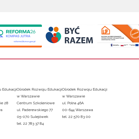
 Edukacji
Ośrodek Rozwoju Edukacji
Ośrodek Rozwoju Edukacji
w Warszawie
w Warszawie
ie 28
Centrum Szkoleniowe
ul. Polna 46A
wa
ul. Paderewskiego 77
00-644 Warszawa
05-070 Sulejówek
tel. 22 570 83 00
tel. 22 783 37 84