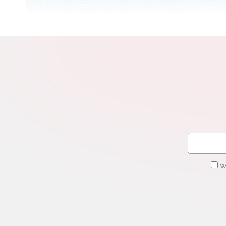
N
Zap
o s
Adr
W
cel
W