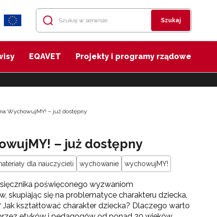
Szukaj
wisy
EQAVET
Projekty i programy rządowe
ma WychowujMY! – już dostępny
owujMY! – już dostępny
ateriały dla nauczycieli
wychowanie
wychowujMY!
esięcznika poświęconego wyzwaniom
 skupiając się na problematyce charakteru dziecka,
? Jak kształtować charakter dziecka? Dlaczego warto
 przez etyków i pedagogów od ponad 20 wieków.