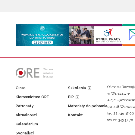
Ośrodek Rozwoju
O nas
Szkolenia
w Warszawie
Kierownictwo ORE
BIP
Aleje Ujazdowsk
Patronaty
Materiały do pobrania
00-478 Warsza
tel. 22 345 37 00
Aktualności
Kontakt
fax 22 345 37 70
Kalendarium
Sygnaliści