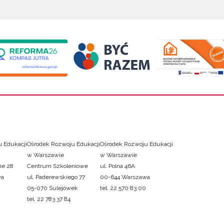
 Edukacji
Ośrodek Rozwoju Edukacji
Ośrodek Rozwoju Edukacji
w Warszawie
w Warszawie
ie 28
Centrum Szkoleniowe
ul. Polna 46A
wa
ul. Paderewskiego 77
00-644 Warszawa
05-070 Sulejówek
tel. 22 570 83 00
tel. 22 783 37 84