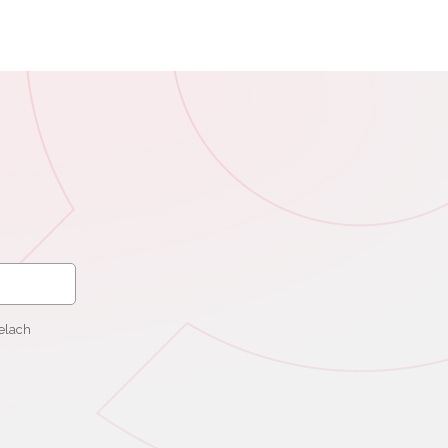
elach