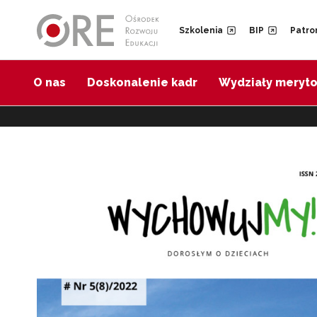
Przejdź do Nawigacji
Przejdź do stopki
Szkolenia
BIP
Patro
O nas
Doskonalenie kadr
Wydziały meryt