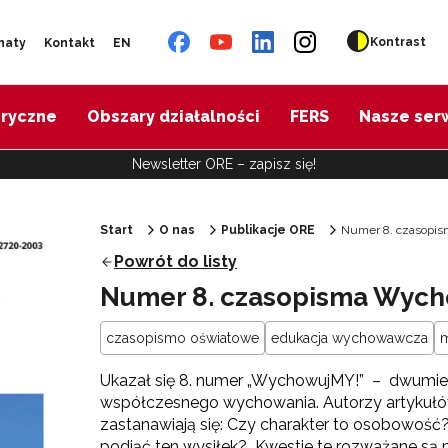
Kontrast
naty
Kontakt
EN
oryczne
Obszary działalności
FERS
Nasze ser
Newsletter ORE – zapisz się!
Start
O nas
Publikacje ORE
Numer 8. czasopis
Powrót do listy
Numer 8. czasopisma Wych
czasopismo oświatowe
edukacja wychowawcza
m
Ukazał się 8. numer „WychowujMY!” – dwumi
współczesnego wychowania. Autorzy artykułów,
zastanawiają się: Czy charakter to osobowość
podjąć ten wysiłek? Kwestie te rozważane są