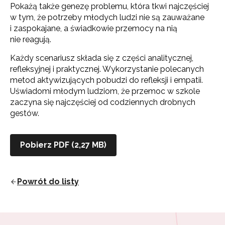
Pokażą także genezę problemu, która tkwi najczęściej
w tym, że potrzeby młodych ludzi nie są zauważane
i zaspokajane, a świadkowie przemocy na nią
nie reagują.
Każdy scenariusz składa się z części analitycznej,
refleksyjnej i praktycznej. Wykorzystanie polecanych
metod aktywizujących pobudzi do refleksji i empatii.
Uświadomi młodym ludziom, że przemoc w szkole
zaczyna się najczęściej od codziennych drobnych
gestów.
Newsletter ORE
Zapisz się i bądź na bieżąco z najnowszymi
Pobierz PDF (2,27 MB)
informacjami
o szkoleniach i programach.
Adres e-mail:
Powrót do listy
Wyrażam zgodę na przetwarzanie moich danych
osobowych przez ORE w celach marketingowych.