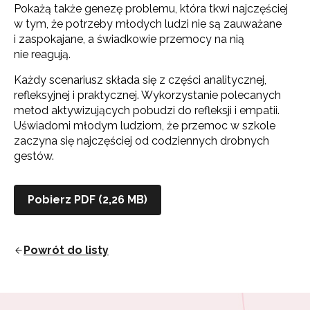
Pokażą także genezę problemu, która tkwi najczęściej
w tym, że potrzeby młodych ludzi nie są zauważane
i zaspokajane, a świadkowie przemocy na nią
nie reagują.
Każdy scenariusz składa się z części analitycznej,
refleksyjnej i praktycznej. Wykorzystanie polecanych
metod aktywizujących pobudzi do refleksji i empatii.
Uświadomi młodym ludziom, że przemoc w szkole
zaczyna się najczęściej od codziennych drobnych
gestów.
Newsletter ORE
Zapisz się i bądź na bieżąco z najnowszymi
Pobierz PDF (2,26 MB)
informacjami
o szkoleniach i programach.
Adres e-mail:
Powrót do listy
Wyrażam zgodę na przetwarzanie moich danych
osobowych przez ORE w celach marketingowych.