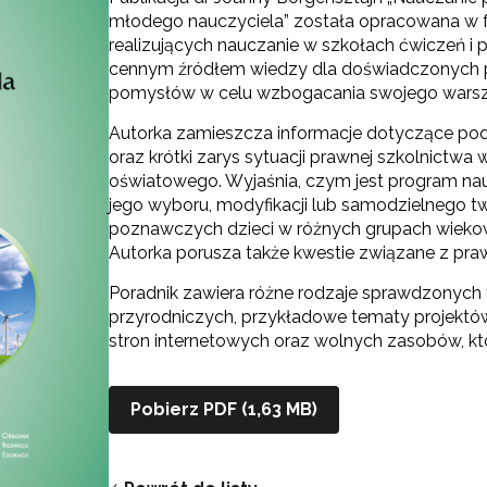
młodego nauczyciela” została opracowana w f
realizujących nauczanie w szkołach ćwiczeń i p
cennym źródłem wiedzy dla doświadczonych pe
pomysłów w celu wzbogacania swojego warsz
Autorka zamieszcza informacje dotyczące p
oraz krótki zarys sytuacji prawnej szkolnictw
oświatowego. Wyjaśnia, czym jest program na
jego wyboru, modyfikacji lub samodzielnego tw
poznawczych dzieci w różnych grupach wiekowy
Autorka porusza także kwestie związane z praw
Poradnik zawiera różne rodzaje sprawdzonych
przyrodniczych, przykładowe tematy projektów
stron internetowych oraz wolnych zasobów, kt
Pobierz PDF (1,63 MB)