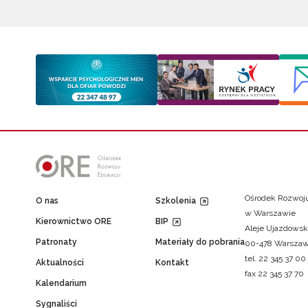
Ośrodek Rozwoju
O nas
Szkolenia
w Warszawie
Kierownictwo ORE
BIP
Aleje Ujazdowsk
Patronaty
Materiały do pobrania
00-478 Warsza
tel. 22 345 37 00
Aktualności
Kontakt
fax 22 345 37 70
Kalendarium
Sygnaliści