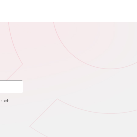
elach