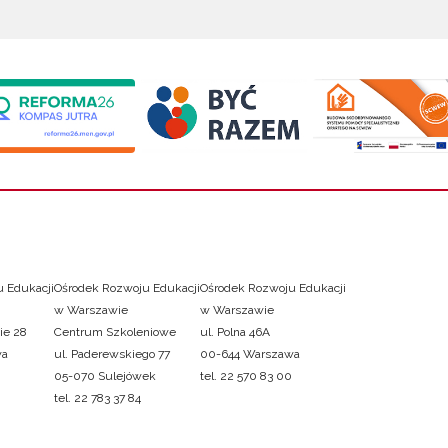
 Edukacji
Ośrodek Rozwoju Edukacji
Ośrodek Rozwoju Edukacji
w Warszawie
w Warszawie
ie 28
Centrum Szkoleniowe
ul. Polna 46A
wa
ul. Paderewskiego 77
00-644 Warszawa
05-070 Sulejówek
tel. 22 570 83 00
tel. 22 783 37 84