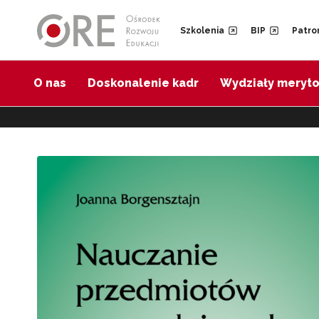
Przejdź do Nawigacji
Przejdź do stopki
Szkolenia
BIP
Patro
O nas
Doskonalenie kadr
Wydziały meryt