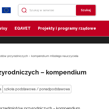
Szukaj
wisy
EQAVET
Projekty i programy rządowe
otów przyrodniczych – kompendium młodego nauczyciela
zyrodniczych – kompendium
a
szkoła podstawowa / ponadpodstawowa
e przedmiotów przyrodniczych – kompendium