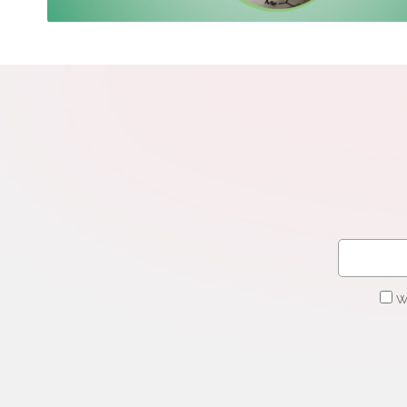
N
Zap
o s
Adr
W
cel
W