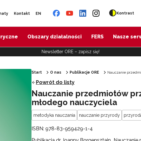
Kontrast
naty
Kontakt
EN
oryczne
Obszary działalności
FERS
Nasze ser
Newsletter ORE – zapisz się!
Start
O nas
Publikacje ORE
Nauczanie przedmi
Powrót do listy
Nauczanie przedmiotów pr
młodego nauczyciela
metodyka nauczania
nauczanie przyrody
przyrod
ISBN: 978-83-959429-1-4
Publikacja dr Joanny Borgensztajn „Nauczani