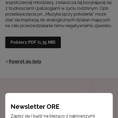
współczesnej młodzieży, zwłaszcza tej borykającej się
z trudnościami i patologiami w życiu rodzinnym. Opis
przedsięwzięcia pn. „Muzyka łączy pokolenia” może
stać się inspiracją do analogicznych działań mających
na celu przeciwdziałanie temu negatywnemu zjawisku.
Pobierz PDF (1,35 MB)
Powrót do listy
Newsletter ORE
Zapisz się i bądź na bieżąco z najnowszymi
Newsletter ORE
informacjami
Zapisz się i bądź na bieżąco z najnowszymi
o szkoleniach i programach.