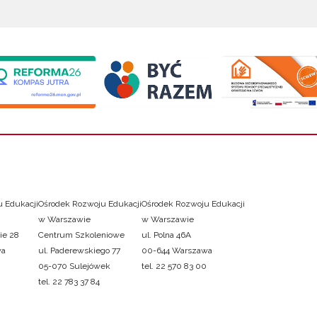
 Edukacji
Ośrodek Rozwoju Edukacji
Ośrodek Rozwoju Edukacji
w Warszawie
w Warszawie
ie 28
Centrum Szkoleniowe
ul. Polna 46A
wa
ul. Paderewskiego 77
00-644 Warszawa
05-070 Sulejówek
tel. 22 570 83 00
tel. 22 783 37 84