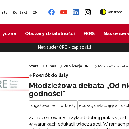
Kontrast
naty
Kontakt
EN
oryczne
Obszary działalności
FERS
Nasze ser
Newsletter ORE – zapisz się!
Start
O nas
Publikacje ORE
Młodzieżowa debata
Powrót do listy
Młodzieżowa debata „Od n
godności”
angażowanie młodzieży
edukacja włączająca
oso
Zaprezentowany przykład dobrej praktyki jes
w warunkach edukacji włączającej. W ramach p