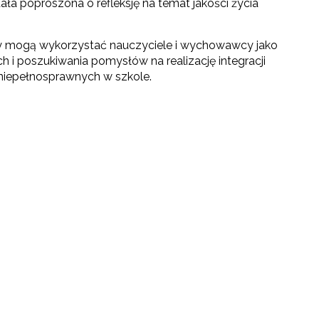
ła poproszona o refleksję na temat jakości życia
ty mogą wykorzystać nauczyciele i wychowawcy jako
h i poszukiwania pomysłów na realizację integracji
niepełnosprawnych w szkole.