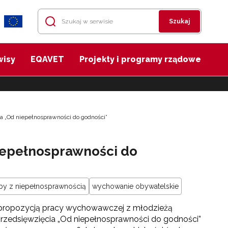
Szukaj
wisy
EQAVET
Projekty i programy rządowe
 „Od niepełnosprawności do godności”
iepełnosprawności do
by z niepełnosprawnością
wychowanie obywatelskie
t propozycją pracy wychowawczej z młodzieżą
rzedsięwzięcia „Od niepełnosprawności do godności”