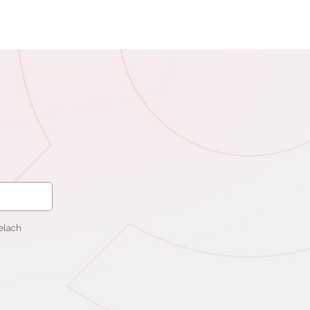
elach