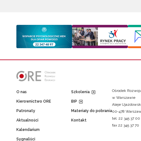
Ośrodek Rozwoju
O nas
Szkolenia
w Warszawie
Kierownictwo ORE
BIP
Aleje Ujazdowsk
Patronaty
Materiały do pobrania
00-478 Warsza
tel. 22 345 37 00
Aktualności
Kontakt
fax 22 345 37 70
Kalendarium
Sygnaliści