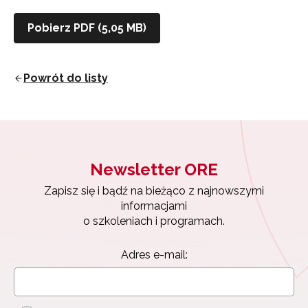
Pobierz PDF (5,05 MB)
Powrót do listy
Newsletter ORE
Zapisz się i bądź na bieżąco z najnowszymi
informacjami
o szkoleniach i programach.
Adres e-mail:
Newsletter ORE
Zapisz się i bądź na bieżąco z najnowszymi
informacjami
Wyrażam zgodę na przetwarzanie moich danych
o szkoleniach i programach.
osobowych przez ORE w celach marketingowych.
Zapisuję się
Adres e-mail: