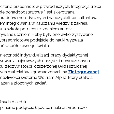
uczania przedmiotów przyrodniczych. Integracja treści
kole ponadpodstawowej
”
jest skierowana
doradców metodycznych i nauczycieli konsultantów.
lem integrowania w nauczaniu wiedzy z zakresu
esna szkoła potrzebuje, zdaniem autorki,
azywane uczniom – aby były one wykorzystywane
dzyprzedmiotowe podejście do nauki wyzwala
ań współczesnego świata.
ieczność indywidualizacji pracy dydaktycznej
tosowania najnowszych narzędzi i nowoczesnych
R), rzeczywistości rozszerzonej (AR) i sztucznej
ktywnych materiałów zgromadzonych na
Zintegrowanej
możliwości systemu Wolfram Alpha, który ułatwia
wiązania złożonych zadań.
żnych dziedzin;
linarne podejście łączące nauki przyrodnicze,