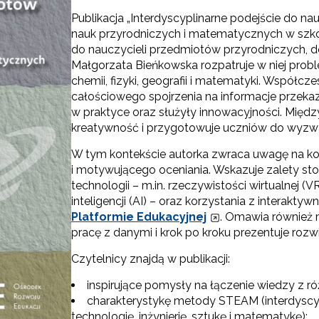
Publikacja „Interdyscyplinarne podejście do na
nauk przyrodniczych i matematycznych w sz
do nauczycieli przedmiotów przyrodniczych, 
Małgorzata Bieńkowska rozpatruje w niej prob
chemii, fizyki, geografii i matematyki. Współcz
całościowego spojrzenia na informacje przek
w praktyce oraz służyły innowacyjności. Mię
kreatywność i przygotowuje uczniów do wyzw
W tym kontekście autorka zwraca uwagę na kon
i motywującego oceniania. Wskazuje zalety s
technologii – m.in. rzeczywistości wirtualnej (V
inteligencji (AI) – oraz korzystania z intera
Platformie Edukacyjnej
. Omawia również 
pracę z danymi i krok po kroku prezentuje roz
Czytelnicy znajdą w publikacji:
inspirujące pomysły na łączenie wiedzy z ró
charakterystykę metody STEAM (interdyscyp
technologię, inżynierię, sztukę i matematykę);