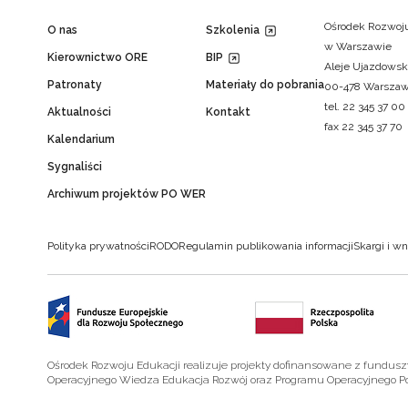
Ośrodek Rozwoju
O nas
Szkolenia
w Warszawie
Kierownictwo ORE
BIP
Aleje Ujazdowsk
Patronaty
Materiały do pobrania
00-478 Warsza
tel. 22 345 37 00
Aktualności
Kontakt
fax 22 345 37 70
Kalendarium
Sygnaliści
Archiwum projektów PO WER
Polityka prywatności
RODO
Regulamin publikowania informacji
Skargi i wn
Ośrodek Rozwoju Edukacji realizuje projekty dofinansowane z fundus
Operacyjnego Wiedza Edukacja Rozwój oraz Programu Operacyjnego P