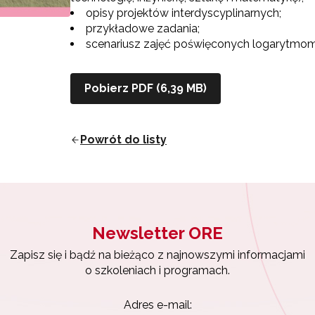
opisy projektów interdyscyplinarnych;
przykładowe zadania;
scenariusz zajęć poświęconych logarytmom 
ewsletter ORE
Pobierz PDF (6,39 MB)
isz się i bądź na bieżąco z najnowszymi informacjami
zkoleniach i programach.
Powrót do listy
es e-mail:
yrażam zgodę na przetwarzanie moich danych osobowych przez ORE w
ach marketingowych.
Newsletter ORE
Zapisuję się
Zapisz się i bądź na bieżąco z najnowszymi informacjami
o szkoleniach i programach.
Adres e-mail: