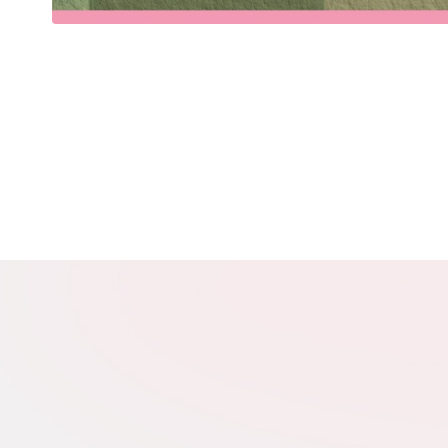
N
Zap
o s
Adr
W
cel