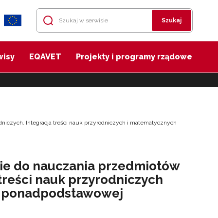
Szukaj
wisy
EQAVET
Projekty i programy rządowe
dniczych. Integracja treści nauk przyrodniczych i matematycznych
cie do nauczania przedmiotów
treści nauk przyrodniczych
e ponadpodstawowej