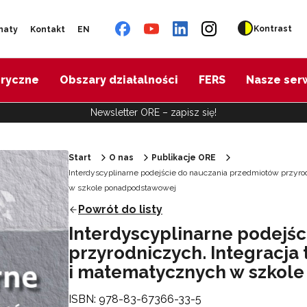
Kontrast
naty
Kontakt
EN
oryczne
Obszary działalności
FERS
Nasze ser
Newsletter ORE – zapisz się!
Start
O nas
Publikacje ORE
Interdyscyplinarne podejście do nauczania przedmiotów przyro
w szkole ponadpodstawowej
Powrót do listy
Interdyscyplinarne podejś
przyrodniczych. Integracja 
i matematycznych w szkol
ISBN: 978-83-67366-33-5