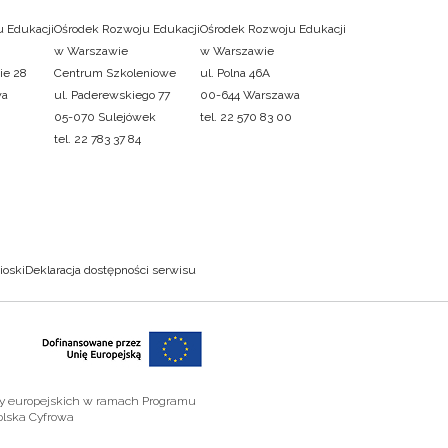
 Edukacji
Ośrodek Rozwoju Edukacji
Ośrodek Rozwoju Edukacji
w Warszawie
w Warszawie
ie 28
Centrum Szkoleniowe
ul. Polna 46A
wa
ul. Paderewskiego 77
00-644 Warszawa
05-070 Sulejówek
tel. 22 570 83 00
tel. 22 783 37 84
ioski
Deklaracja dostępności serwisu
zy europejskich w ramach Programu
olska Cyfrowa