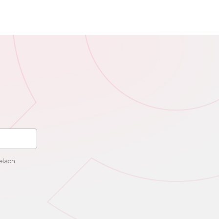
elach