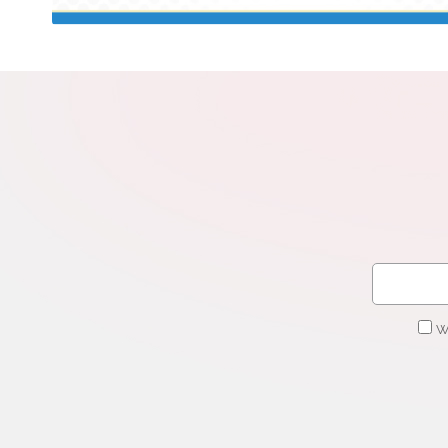
N
Zap
o s
Adr
W
cel
W