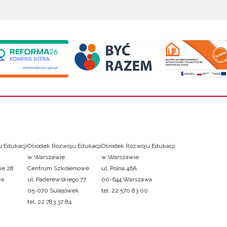
 Edukacji
Ośrodek Rozwoju Edukacji
Ośrodek Rozwoju Edukacji
w Warszawie
w Warszawie
ie 28
Centrum Szkoleniowe
ul. Polna 46A
wa
ul. Paderewskiego 77
00-644 Warszawa
05-070 Sulejówek
tel. 22 570 83 00
tel. 22 783 37 84