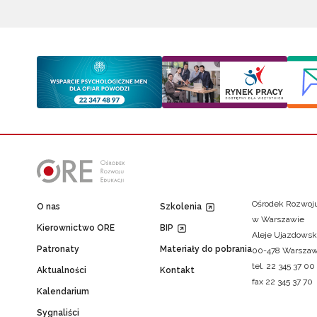
Ośrodek Rozwoju
O nas
Szkolenia
w Warszawie
Kierownictwo ORE
BIP
Aleje Ujazdowsk
Patronaty
Materiały do pobrania
00-478 Warsza
tel. 22 345 37 00
Aktualności
Kontakt
fax 22 345 37 70
Kalendarium
Sygnaliści