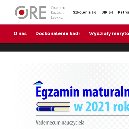
Przejdź do Nawigacji
Przejdź do stopki
Szkolenia
BIP
Patro
O nas
Doskonalenie kadr
Wydziały meryt