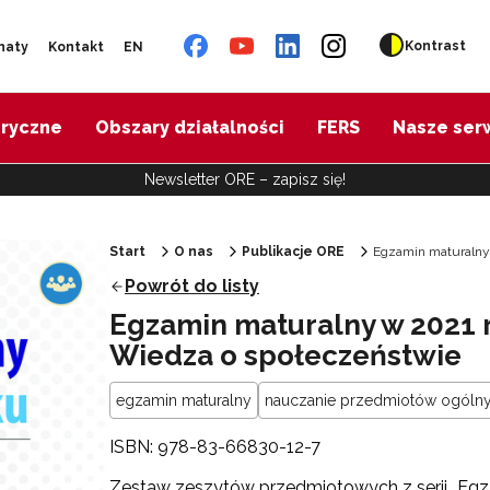
Kontrast
naty
Kontakt
EN
oryczne
Obszary działalności
FERS
Nasze ser
Newsletter ORE – zapisz się!
Start
O nas
Publikacje ORE
Egzamin maturalny
Powrót do listy
Egzamin maturalny w 2021 
Wiedza o społeczeństwie
egzamin maturalny
nauczanie przedmiotów ogóln
ISBN: 978-83-66830-12-7
Zestaw zeszytów przedmiotowych z serii „Eg