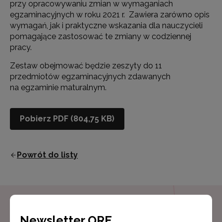
przy opracowywaniu zmian w wymaganiach
egzaminacyjnych w roku 2021 r. Zawiera zarówno opis
wymagań, jak i praktyczne wskazania dla nauczycieli
pomagające zastosować te zmiany w codziennej
pracy.
Zestaw obejmować będzie zeszyty do 11
przedmiotów egzaminacyjnych zdawanych
na egzaminie maturalnym.
Pobierz PDF (804,75 KB)
Powrót do listy
Newsletter ORE
Newsletter ORE