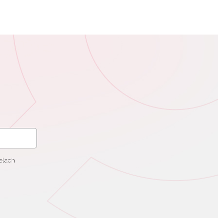
elach