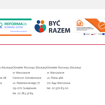
 Edukacji
Ośrodek Rozwoju Edukacji
Ośrodek Rozwoju Edukacji
w Warszawie
w Warszawie
ie 28
Centrum Szkoleniowe
ul. Polna 46A
wa
ul. Paderewskiego 77
00-644 Warszawa
05-070 Sulejówek
tel. 22 570 83 00
tel. 22 783 37 84