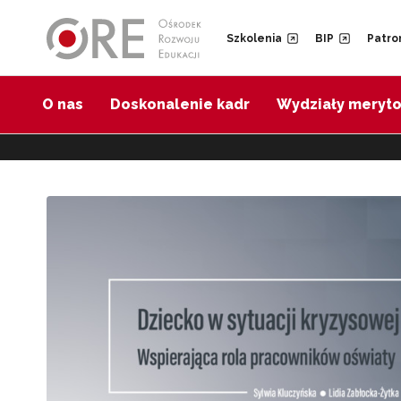
Przejdź do Nawigacji
Przejdź do stopki
Szkolenia
BIP
Patro
O nas
Doskonalenie kadr
Wydziały meryt