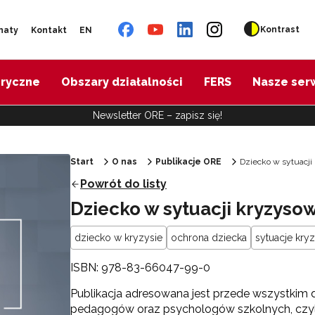
Kontrast
naty
Kontakt
EN
oryczne
Obszary działalności
FERS
Nasze ser
Newsletter ORE – zapisz się!
Start
O nas
Publikacje ORE
Dziecko w sytuacji
Powrót do listy
Dziecko w sytuacji kryzyso
dziecko w kryzysie
ochrona dziecka
sytuacje kr
ISBN: 978-83-66047-99-0
Publikacja adresowana jest przede wszystkim do
pedagogów oraz psychologów szkolnych, czyli