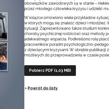
obowiązków zawodowych są w stanie – niekie
przez młodego człowieka kryzysu i udzielić mu
W książce omówiono wiele przykładów sytuacji
w których mogą się znaleźć dzieci i młodzież.
sytuacji. Zaprezentowano także studium konkret
choroby psychicznej rodziców) oraz metody p
adekwatnego wsparcia. Podkreślono rolę plac
pracowników poradni psychologiczno-pedagogi
z dziecięcymi kryzysami. W obrębie publikacji
możliwych do przeprowadzenia w czasie posie
Pobierz PDF (1,03 MB)
Powrót do listy