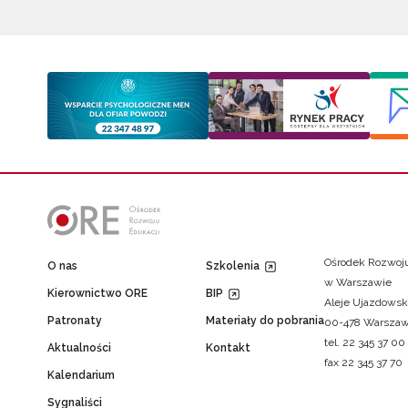
Ośrodek Rozwoju
O nas
Szkolenia
w Warszawie
Kierownictwo ORE
BIP
Aleje Ujazdowsk
Patronaty
Materiały do pobrania
00-478 Warsza
tel. 22 345 37 00
Aktualności
Kontakt
fax 22 345 37 70
Kalendarium
Sygnaliści