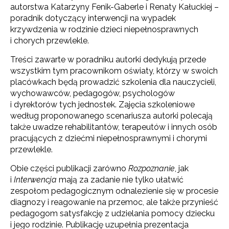
autorstwa Katarzyny Fenik-Gaberle i Renaty Kałuckiej –
poradnik dotyczący interwencji na wypadek
krzywdzenia w rodzinie dzieci niepełnosprawnych
i chorych przewlekle.
Treści zawarte w poradniku autorki dedykują przede
wszystkim tym pracownikom oświaty, którzy w swoich
placówkach będą prowadzić szkolenia dla nauczycieli,
wychowawców, pedagogów, psychologów
i dyrektorów tych jednostek. Zajęcia szkoleniowe
według proponowanego scenariusza autorki polecają
także uwadze rehabilitantów, terapeutów i innych osób
pracujących z dziećmi niepełnosprawnymi i chorymi
przewlekle.
Obie części publikacji zarówno
Rozpoznanie
, jak
i
Interwencja
mają za zadanie nie tylko ułatwić
zespołom pedagogicznym od­nalezienie się w procesie
diagnozy i reagowanie na przemoc, ale także przynieść
pedagogom satysfakcję z udzielania pomocy dziecku
i jego rodzinie. Publikację uzupełnia prezentacja