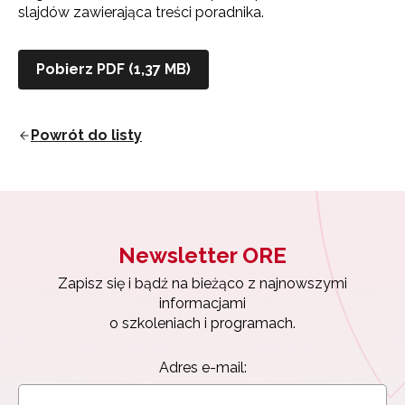
slajdów zawierająca treści poradnika.
Pobierz PDF (1,37 MB)
Newsletter ORE
Powrót do listy
Zapisz się i bądź na bieżąco z najnowszymi
informacjami
o szkoleniach i programach.
Adres e-mail:
Newsletter ORE
Zapisz się i bądź na bieżąco z najnowszymi
Wyrażam zgodę na przetwarzanie moich danych
informacjami
osobowych przez ORE w celach marketingowych.
o szkoleniach i programach.
Zapisuję się
Adres e-mail: