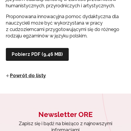
humanistycznych, przyrodniczych i artystycznych.
Proponowana innowacyjna pomoc dydaktyczna dla
nauczycieli może być wykorzystana w pracy
z cudzoziemcami przygotowującymi się do różnego
rodzaju egzaminów w języku polskim.
Pobierz PDF (9,46 MB)
Newsletter ORE
Zapisz się i bądź na bieżąco z najnowszymi
informacjami
Powrót do listy
o szkoleniach i programach.
Adres e-mail:
Wyrażam zgodę na przetwarzanie moich danych
Newsletter ORE
osobowych przez ORE w celach marketingowych.
Zapisz się i bądź na bieżąco z najnowszymi
Zapisuję się
informacjami