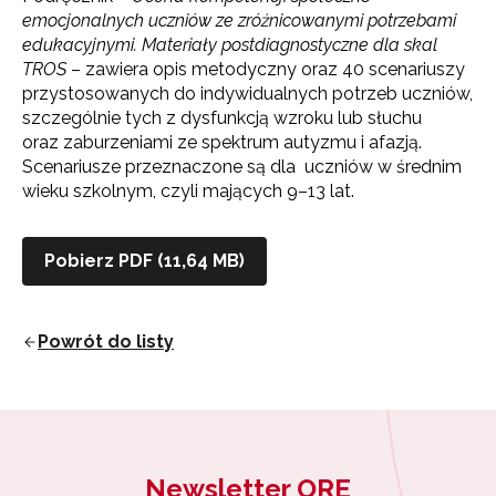
emocjonalnych uczniów ze zróżnicowanymi potrzebami
edukacyjnymi. Materiały postdiagnostyczne dla skal
TROS
– zawiera opis metodyczny oraz 40 scenariuszy
przystosowanych do indywidualnych potrzeb uczniów,
szczególnie tych z dysfunkcją wzroku lub słuchu
oraz zaburzeniami ze spektrum autyzmu i afazją.
Scenariusze przeznaczone są dla uczniów w średnim
wieku szkolnym, czyli mających 9–13 lat.
Newsletter ORE
Pobierz PDF (11,64 MB)
Zapisz się i bądź na bieżąco z najnowszymi
informacjami
o szkoleniach i programach.
Powrót do listy
Adres e-mail:
Wyrażam zgodę na przetwarzanie moich danych
osobowych przez ORE w celach marketingowych.
Newsletter ORE