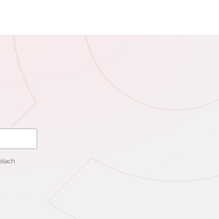
elach