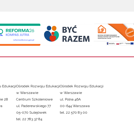
 Edukacji
Ośrodek Rozwoju Edukacji
Ośrodek Rozwoju Edukacji
w Warszawie
w Warszawie
ie 28
Centrum Szkoleniowe
ul. Polna 46A
wa
ul. Paderewskiego 77
00-644 Warszawa
05-070 Sulejówek
tel. 22 570 83 00
tel. 22 783 37 84