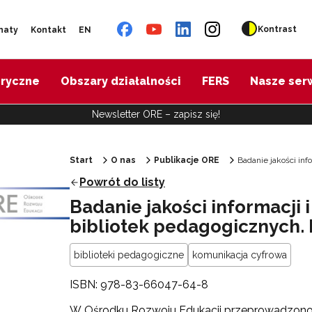
Kontrast
naty
Kontakt
EN
oryczne
Obszary działalności
FERS
Nasze ser
Newsletter ORE – zapisz się!
Start
O nas
Publikacje ORE
Badanie jakości inf
Powrót do listy
Badanie jakości informacji 
bibliotek pedagogicznych.
biblioteki pedagogiczne
komunikacja cyfrowa
ISBN: 978-83-66047-64-8
W Ośrodku Rozwoju Edukacji przeprowadzono ba