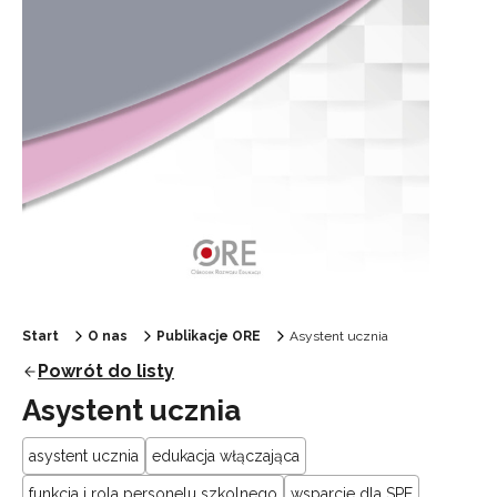
Start
O nas
Publikacje ORE
Asystent ucznia
Powrót do listy
Asystent ucznia
asystent ucznia
edukacja włączająca
funkcja i rola personelu szkolnego
wsparcie dla SPE