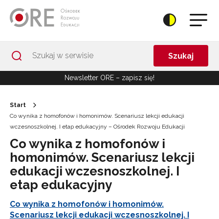
Przejdź do Nawigacji
Przejdź do stopki
Przejdź do treści artykułu
Szukaj
Newsletter ORE – zapisz się!
Start
Co wynika z homofonów i homonimów. Scenariusz lekcji edukacji
wczesnoszkolnej. I etap edukacyjny – Ośrodek Rozwoju Edukacji
Co wynika z homofonów i
homonimów. Scenariusz lekcji
edukacji wczesnoszkolnej. I
etap edukacyjny
Co wynika z homofonów i homonimów.
Scenariusz lekcji edukacji wczesnoszkolnej. I